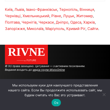
Київ
,
Львів
,
Івано-Франківськ
,
Тернопіль
,
Вінниця
,
Чернівці
,
Хмельницький
,
Рівне
,
Луцьк
,
Житомир
,
Полтава
,
Чернігів
,
Черкаси
,
Дніпро
,
Одеса
,
Харків
,
Запоріжжя
,
Миколаїв
,
Маріуполь
,
Кривий Ріг
,
Сайти
.
RIVNE
———→ FUTURE
© Усі права захищено. Цитування — з активним посиланням.
Видання входить до
медіа-групи MistoOnline
АВТОРИ
РЕКЛАМА НА САЙТІ
Мы используем куки для наилучшего представления
нашего сайта. Если Вы продолжите использовать сайт, мы
будем считать что Вас это устраивает.
.
.
.
Ок