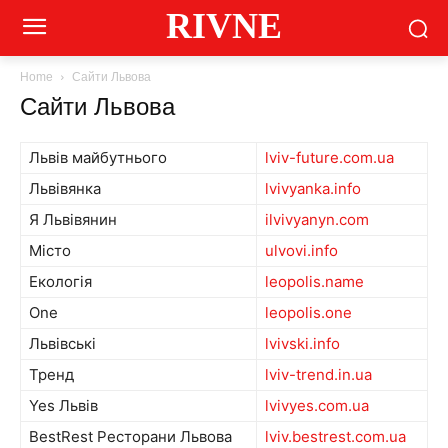
RIVNE
Home
Сайти Львова
Сайти Львова
Львів майбутнього
lviv-future.com.ua
Львівянка
lvivyanka.info
Я Львівянин
ilvivyanyn.com
Місто
ulvovi.info
Екологія
leopolis.name
One
leopolis.one
Львівські
lvivski.info
Тренд
lviv-trend.in.ua
Yes Львів
lvivyes.com.ua
BestRest Ресторани Львова
lviv.bestrest.com.ua