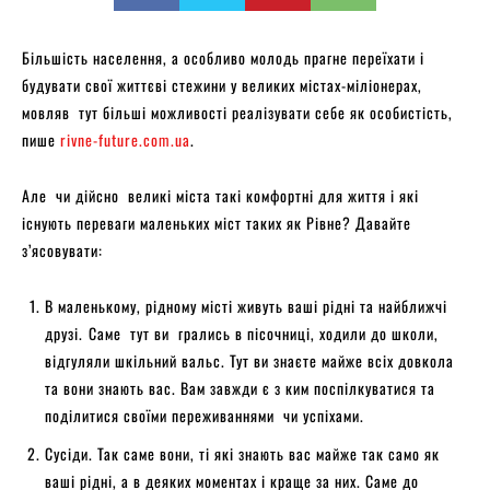
Більшість населення, а особливо молодь прагне переїхати і
будувати свої життєві стежини у великих містах-міліонерах,
мовляв тут більші можливості реалізувати себе як особистість,
пише
rivne-future.com.ua
.
Але чи дійсно великі міста такі комфортні для життя і які
існують переваги маленьких міст таких як Рівне? Давайте
з’ясовувати:
В маленькому, рідному місті живуть ваші рідні та найближчі
друзі.
Саме тут ви грались в пісочниці, ходили до школи,
відгуляли шкільний вальс. Тут ви знаєте майже всіх довкола
та вони знають вас. Вам завжди є з ким поспілкуватися та
поділитися своїми переживаннями чи успіхами.
Сусіди. Так саме вони, ті які знають вас майже так само як
ваші рідні, а в деяких моментах і краще за них. Саме до