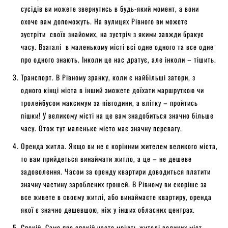
сусідів ви можете звернутись в будь-який момент, а вони
охоче вам допоможуть. На вулицях Рівного ви можете
зустріти своїх
знайомих, на зустріч з якими завжди бракує
часу. Взагалі в маленькому місті всі одне одного та все одне
про одного знають. Інколи це нас дратує, але інколи – тішить.
Транспорт. В Рівному зранку, коли є найбільші затори, з
одного кінці міста в інший зможете доїхати маршруткою чи
тролейбусом максимум за півгодини, а влітку – пройтись
пішки! У великому місті на це вам знадобиться значно більше
часу. Отож тут маленьке місто має значну перевагу.
Оренда житла. Якщо ви не є корінним жителем великого міста,
то вам прийдеться винаймати житло, а це – не дешеве
задоволення. Часом за оренду квартири доводиться платити
значну частину зароблених грошей. В Рівному ви скоріше за
все живете в своєму житлі, або винаймаєте квартиру, оренда
якої є значно дешевшою, ніж у інших обласних центрах.
Спокій. Саме про спокій часто мріють жителі великих міст,