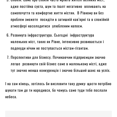
адже постійна суєта, шум та ґвалт негативно впливають на
самопочуття та комфортне життя містян. В Рівному ви без
проблем зможете посидіти в затишній кав’ярні та в спокійній
атмосфері насолодитися улюбленим напоєм.
Розвинута інфраструктура. Сьогодні інфраструктура
маленьких міст, таких як Рівне, інтенсивно розвивається і
подекуди нічим не поступається містам-гігантам.
Перспективи для бізнесу. Починаючим підприємцям значно
легше розвинути свій бізнес саме в маленькому місті, адже
тут значно менша конкуренція і значно більший шанс на успіх.
І на сам кінець, хотілось би висловити таку думку: щастя потрібно
шукати там де ти народився, бо чомусь саме туди тебе послали
небеса.