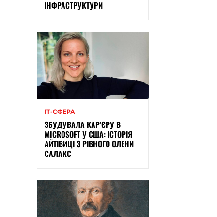
ІНФРАСТРУКТУРИ
ІТ-СФЕРА
ЗБУДУВАЛА КАР’ЄРУ В
MICROSOFT У США: ІСТОРІЯ
АЙТІВИЦІ З РІВНОГО ОЛЕНИ
САЛАКС