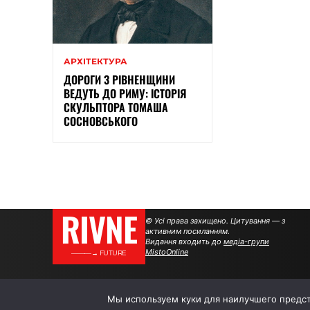
АРХІТЕКТУРА
ДОРОГИ З РІВНЕНЩИНИ
ВЕДУТЬ ДО РИМУ: ІСТОРІЯ
СКУЛЬПТОРА ТОМАША
СОСНОВСЬКОГО
RIVNE
© Усі права захищено. Цитування — з
активним посиланням.
Видання входить до
медіа-групи
MistoOnline
———→ FUTURE
Мы используем куки для наилучшего предста