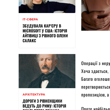
ІТ-СФЕРА
ЗБУДУВАЛА КАР’ЄРУ В
MICROSOFT У США: ІСТОРІЯ
АЙТІВИЦІ З РІВНОГО ОЛЕНИ
САЛАКС
Операції з нер
Хоча здається, 
Багато оголоше
перетворюється
пропозицією, 
АРХІТЕКТУРА
ДОРОГИ З РІВНЕНЩИНИ
ВЕДУТЬ ДО РИМУ: ІСТОРІЯ
Проте найбільш