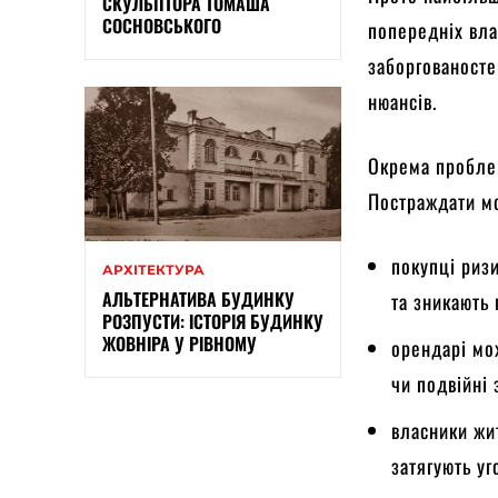
СКУЛЬПТОРА ТОМАША
СОСНОВСЬКОГО
попередніх вла
заборгованосте
нюансів.
Окрема проблем
Постраждати мо
покупці риз
АРХІТЕКТУРА
АЛЬТЕРНАТИВА БУДИНКУ
та зникають 
РОЗПУСТИ: ІСТОРІЯ БУДИНКУ
ЖОВНІРА У РІВНОМУ
орендарі мо
чи подвійні 
власники жит
затягують уг