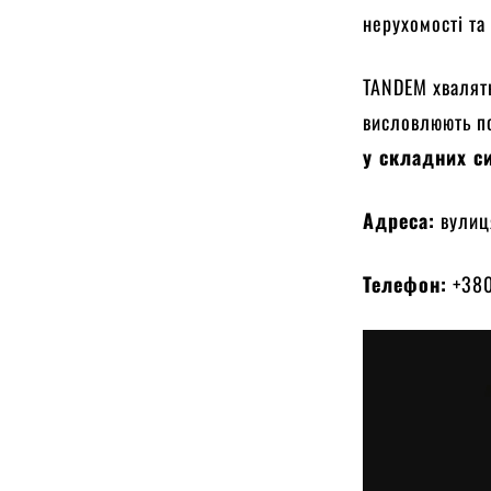
нерухомості та 
TANDEM хвалят
висловлюють по
у складних с
Адреса:
вулиця
Телефон:
+380