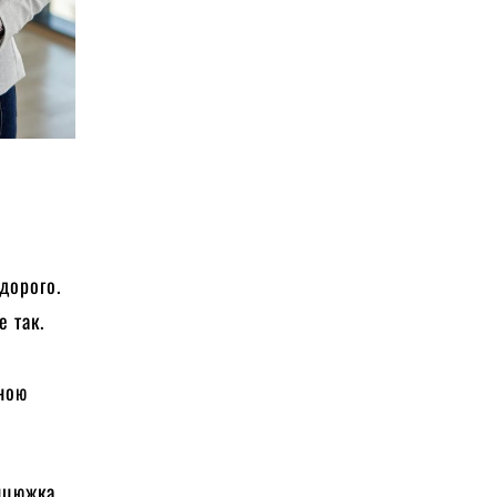
дорого.
е так.
ьною
анцюжка