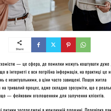
Share
ухомістю — це сфера, де помилки можуть коштувати дуже 
що в інтернеті є вся потрібна інформація, на практиці це н
нь є неактуальними, а ціни часто завищені. Пошук житла
 на тривалий процес, адже складно зрозуміти, що є реал
а що — фейковим оголошенням для залучення клієнтів.
і ризики зосереджені в юридичній площині. Перевірка л