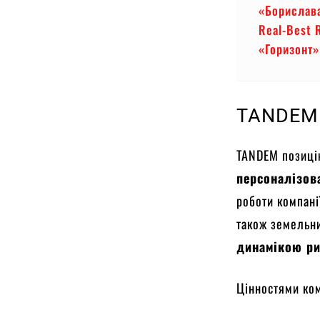
«Борислав
Real-Best 
«Горизонт»
TANDEM
TANDEM позиці
персоналізов
роботи компані
також земельни
динамікою ри
Цінностями ком