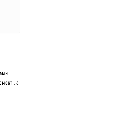
мами
омості, а
а