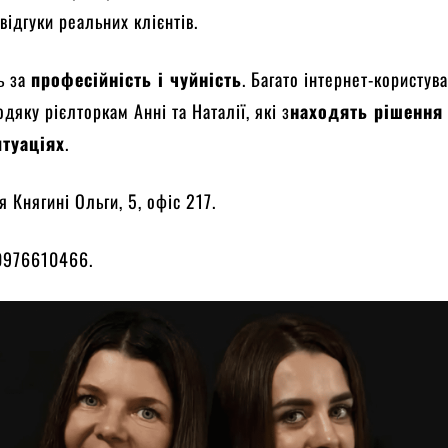
відгуки реальних клієнтів.
ь за
професійність і чуйність
. Багато інтернет-користува
дяку рієлторкам Анні та Наталії, які з
находять рішення 
итуаціях
.
 Княгині Ольги, 5, офіс 217.
976610466.