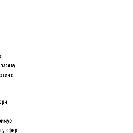
а
 разову
ватиме
тори
тримує
и у сфері