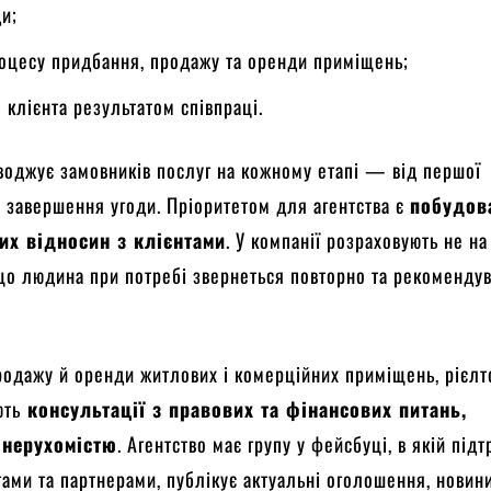
ди;
роцесу придбання, продажу та оренди приміщень;
 клієнта результатом співпраці.
оджує замовників послуг на кожному етапі — від першої
о завершення угоди. Пріоритетом для агентства є
побудов
их відносин з клієнтами
. У компанії розраховують не на
, що людина при потребі звернеться повторно та рекоменду
продажу й оренди житлових і комерційних приміщень, рієл
ють
консультації з правових та фінансових питань,
 нерухомістю
. Агентство має групу у фейсбуці, в якій під
нтами та партнерами, публікує актуальні оголошення, новин