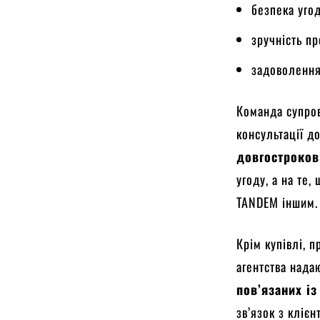
безпека уго
зручність п
задоволення
Команда супров
консультації д
довгостроков
угоду, а на те
TANDEM іншим.
Крім купівлі, 
агентства нада
пов’язаних із
зв’язок з кліє