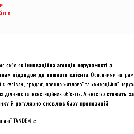
а»
Rivne
ює себе як
інноваційна агенція нерухомості з
аним підходом до кожного клієнта
. Основними напря
ї є купівля, продаж, оренда житлової та комерційної нерух
х ділянок та інвестиційних об’єктів. Агентство
стежить з
нку й регулярно оновлює базу пропозицій
.
панії TANDEM є: