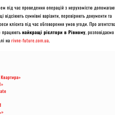
ем під час проведення операцій з нерухомістю допомагаю
вці відсіюють сумнівні варіанти, перевіряють документи та
реси клієнта під час обговорення умов угоди. Про агентств
де працюють
найкращі рієлтори в Рівному
, розповідаємо
алі на
rivne-future.com.ua
.
 Квартира»
І»
ate
d
ь»