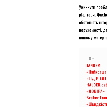
Уникнути пробл
рієлтори. Фахі
обстоюють інте
нерухомості, 
нашому матері
TANDEM
«Найкраща
«ГІД РІЕЛТ
HALDEN.est
«ДОВІРА»
Broker Lan
«Швидкіст