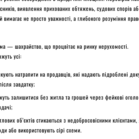
сників, виявлення прихованих обтяжень, судових спорів а
й вимагає не просто уважності, а глибокого розуміння пра
а — шахрайство, що процвітає на ринку нерухомості.
жуть усі:
икують натрапити на продавців, які надають підроблені до
після завдатку;
жуть залишитися без житла та грошей через фейкові огол
здачі;
лових об’єктів стикаються з недобросовісними клієнтами, 
оди або використовують сірі схеми.