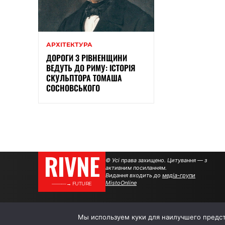
АРХІТЕКТУРА
ДОРОГИ З РІВНЕНЩИНИ
ВЕДУТЬ ДО РИМУ: ІСТОРІЯ
СКУЛЬПТОРА ТОМАША
СОСНОВСЬКОГО
RIVNE
© Усі права захищено. Цитування — з
активним посиланням.
Видання входить до
медіа-групи
MistoOnline
———→ FUTURE
Мы используем куки для наилучшего предста