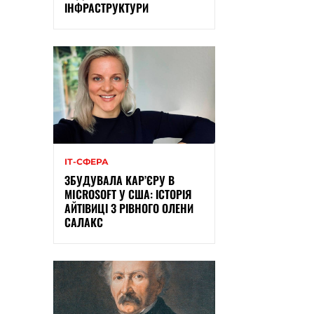
ІНФРАСТРУКТУРИ
ІТ-СФЕРА
ЗБУДУВАЛА КАР’ЄРУ В
MICROSOFT У США: ІСТОРІЯ
АЙТІВИЦІ З РІВНОГО ОЛЕНИ
САЛАКС