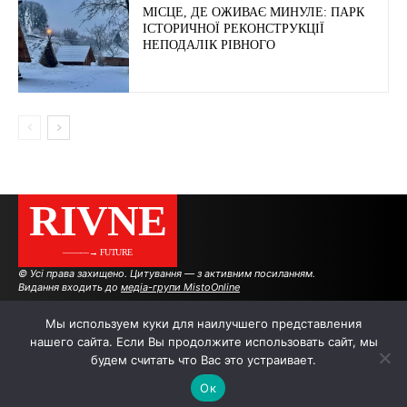
МІСЦЕ, ДЕ ОЖИВАЄ МИНУЛЕ: ПАРК
ІСТОРИЧНОЇ РЕКОНСТРУКЦІЇ
НЕПОДАЛІК РІВНОГО
RIVNE
———→ FUTURE
© Усі права захищено. Цитування — з активним посиланням.
Видання входить до
медіа-групи MistoOnline
Мы используем куки для наилучшего представления
нашего сайта. Если Вы продолжите использовать сайт, мы
АВТОРИ
РЕКЛАМА НА САЙТІ
будем считать что Вас это устраивает.
Ок
.
.
.