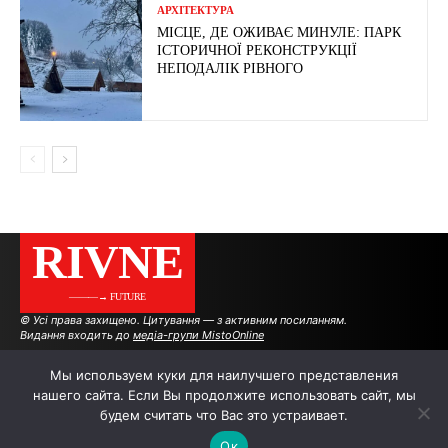
АРХІТЕКТУРА
МІСЦЕ, ДЕ ОЖИВАЄ МИНУЛЕ: ПАРК
ІСТОРИЧНОЇ РЕКОНСТРУКЦІЇ
НЕПОДАЛІК РІВНОГО
RIVNE
———→ FUTURE
© Усі права захищено. Цитування — з активним посиланням.
Видання входить до
медіа-групи MistoOnline
Мы используем куки для наилучшего представления
нашего сайта. Если Вы продолжите использовать сайт, мы
АВТОРИ
РЕКЛАМА НА САЙТІ
будем считать что Вас это устраивает.
Ок