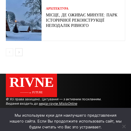
АРХІТЕКТУРА
МІСЦЕ, ДЕ ОЖИВАЄ МИНУЛЕ: ПАРК
ІСТОРИЧНОЇ РЕКОНСТРУКЦІЇ
НЕПОДАЛІК РІВНОГО
RIVNE
———→ FUTURE
© Усі права захищено. Цитування — з активним посиланням.
Видання входить до
медіа-групи MistoOnline
Мы используем куки для наилучшего представления
нашего сайта. Если Вы продолжите использовать сайт, мы
АВТОРИ
РЕКЛАМА НА САЙТІ
будем считать что Вас это устраивает.