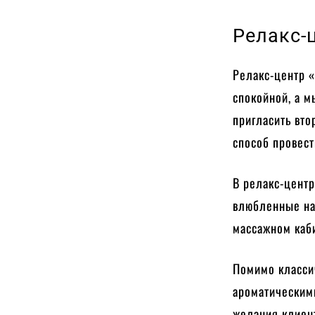
Релакс-
Релакс-центр «
спокойной, а м
пригласить вто
способ провест
В релакс-центр
влюбленные на
массажном каби
Помимо класси
ароматическим
желания клиен