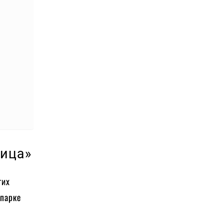
вица»
гих
 парке