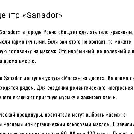
центр «Sanador»
Sanador» в городе Ровно обещает сделать тело красивым,
ысли гармоничными. Если вам этого не хватает, то можете
рую половинку на массаж. Это необычный, но полезный и 
и время вместе.
е Sanador доступна услуга «Массаж на двоих». Во время с
ходятся рядом. Для создания романтического настроения
нете включают приятную музыку и зажигают свечи.
ческой процедуры, посетители могут выбрать массаж с
и маслами или органическим кокосовым маслом. В зависи
тов массаж может длиться 60, 90 или 120 минут. После п