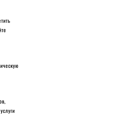
етить
йте
тическую
ов,
 услуги