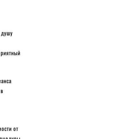
 душу
приятный
еанса
 в
мости от
роцедуры