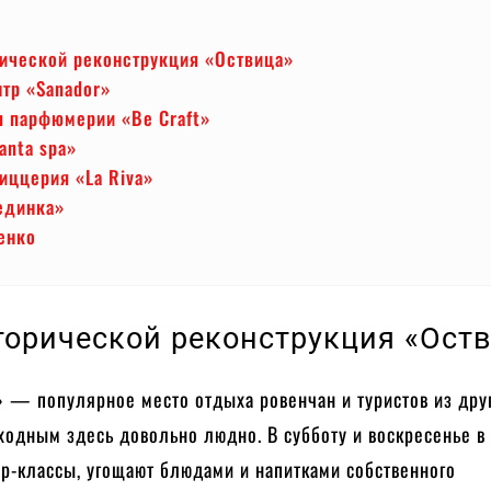
рической реконструкция «Оствица»
тр «Sanador»
я парфюмерии «Be Craft»
anta spa»
иццерия «La Riva»
единка»
енко
торической реконструкция «Ост
» — популярное место отдыха ровенчан и туристов из дру
ходным здесь довольно людно. В субботу и воскресенье в
р-классы, угощают блюдами и напитками собственного