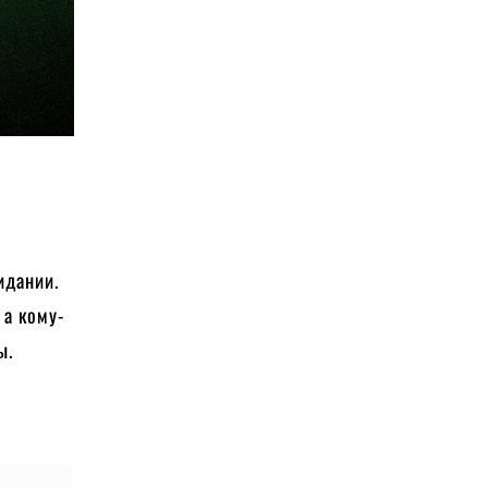
идании.
 а кому-
ы.