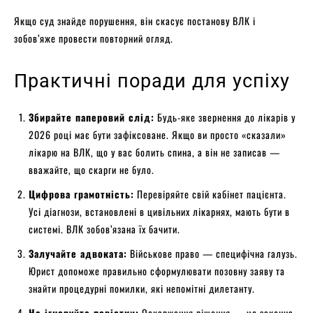
Якщо суд знайде порушення, він скасує постанову ВЛК і
зобов’яже провести повторний огляд.
Практичні поради для успіху
Збирайте паперовий слід:
Будь-яке звернення до лікарів у
2026 році має бути зафіксоване. Якщо ви просто «сказали»
лікарю на ВЛК, що у вас болить спина, а він не записав —
вважайте, що скарги не було.
Цифрова грамотність:
Перевіряйте свій кабінет пацієнта.
Усі діагнози, встановлені в цивільних лікарнях, мають бути в
системі. ВЛК зобов’язана їх бачити.
Залучайте адвоката:
Військове право — специфічна галузь.
Юрист допоможе правильно сформулювати позовну заяву та
знайти процедурні помилки, які непомітні дилетанту.
Не ігноруйте повістки:
Оскарження рішення — це законна