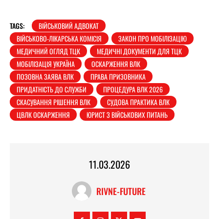
TAGS:
ВІЙСЬКОВИЙ АДВОКАТ
ВІЙСЬКОВО-ЛІКАРСЬКА КОМІСІЯ
ЗАКОН ПРО МОБІЛІЗАЦІЮ
МЕДИЧНИЙ ОГЛЯД ТЦК
МЕДИЧНІ ДОКУМЕНТИ ДЛЯ ТЦК
МОБІЛІЗАЦІЯ УКРАЇНА
ОСКАРЖЕННЯ ВЛК
ПОЗОВНА ЗАЯВА ВЛК
ПРАВА ПРИЗОВНИКА
ПРИДАТНІСТЬ ДО СЛУЖБИ
ПРОЦЕДУРА ВЛК 2026
СКАСУВАННЯ РІШЕННЯ ВЛК
СУДОВА ПРАКТИКА ВЛК
ЦВЛК ОСКАРЖЕННЯ
ЮРИСТ З ВІЙСЬКОВИХ ПИТАНЬ
11.03.2026
RIVNE-FUTURE