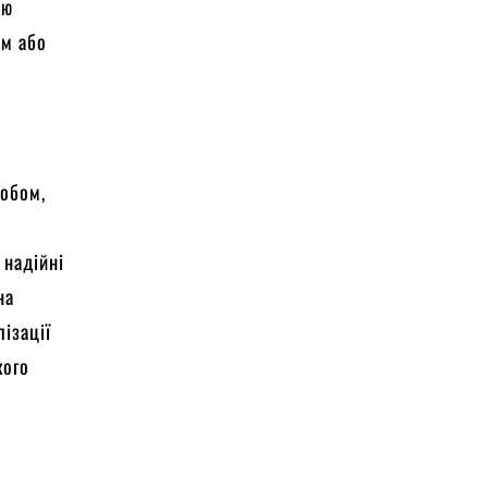
лю
им або
собом,
 надійні
на
ізації
кого