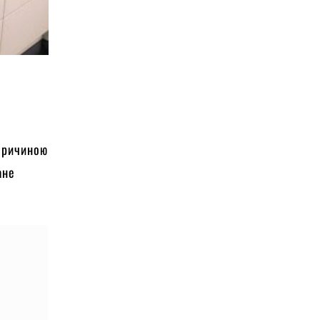
 причиною
ане