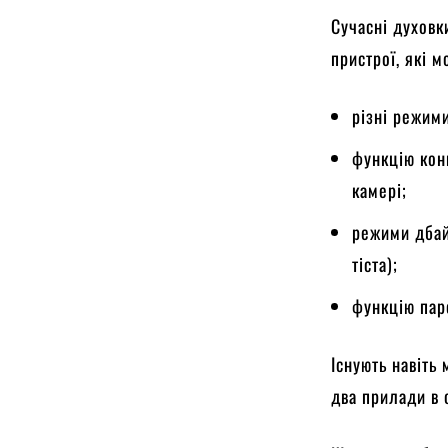
Сучасні духовк
пристрої, які м
різні режими
функцію кон
камері;
режими дбай
тіста);
функцію пар
Існують навіть
два прилади в 