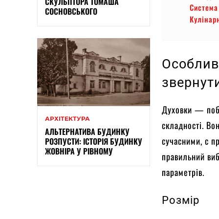
СКУЛЬПТОРА ТОМАША
Система
СОСНОВСЬКОГО
Кулінар
Особливо
звернути
Духовки — побу
АРХІТЕКТУРА
складності. Во
АЛЬТЕРНАТИВА БУДИНКУ
сучасними, с п
РОЗПУСТИ: ІСТОРІЯ БУДИНКУ
ЖОВНІРА У РІВНОМУ
правильний виб
параметрів.
Розмір