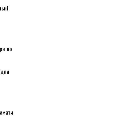
льні
тря по
(для
римати