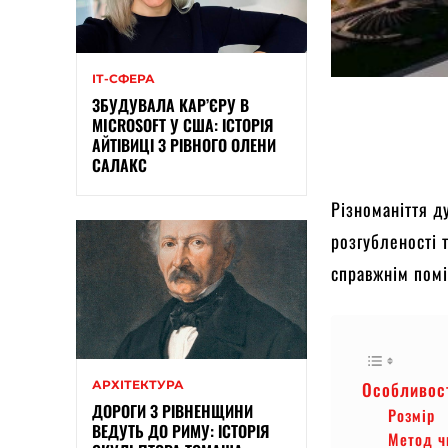
ІТ-СФЕРА
ЗБУДУВАЛА КАР’ЄРУ В
MICROSOFT У США: ІСТОРІЯ
АЙТІВИЦІ З РІВНОГО ОЛЕНИ
САЛАКС
Різноманіття д
розгубленості 
справжнім помі
АРХІТЕКТУРА
Особливост
ДОРОГИ З РІВНЕНЩИНИ
Розмір
ВЕДУТЬ ДО РИМУ: ІСТОРІЯ
Метод ч