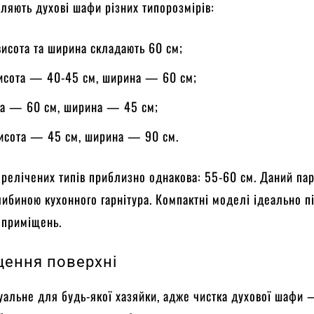
ляють духові шафи різних типорозмірів:
висота та ширина складають 60 см;
висота — 40-45 см, ширина — 60 см;
ота — 60 см, ширина — 45 см;
висота — 45 см, ширина — 90 см.
ерелічених типів приблизно однакова: 55-60 см. Даний па
либиною кухонного гарнітура. Компактні моделі ідеально п
 приміщень.
ення поверхні
уальне для будь-якої хазяйки, адже чистка духової шафи