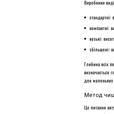
Виробники виді
стандартні: 
компактні: 
вузькі: вис
збільшені: 
Глибина всіх п
визначається г
для маленьких
Метод чищ
Це питання акт