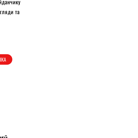
йданчику
огляди та
ІКА