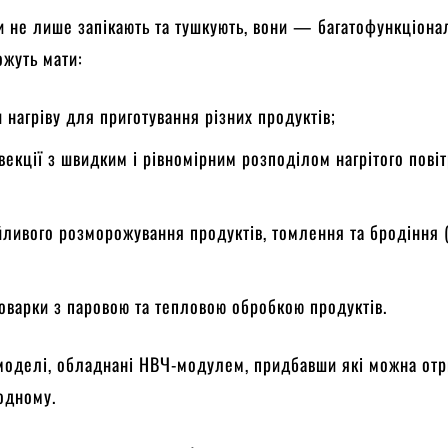
и не лише запікають та тушкують, вони — багатофункціона
ожуть мати:
 нагріву для приготування різних продуктів;
векції з швидким і рівномірним розподілом нагрітого пові
ливого розморожування продуктів, томлення та бродіння 
оварки з паровою та тепловою обробкою продуктів.
 моделі, обладнані НВЧ-модулем, придбавши які можна от
одному.