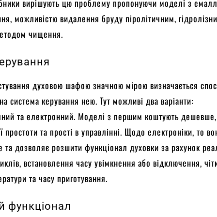
обники вирішують цю проблему пропонуючи моделі з емал
ня, можливістю видалення бруду піролітичним, гідролізн
методом чищення.
ерування
стування духовою шафою значною мірою визначається спо
на система керування нею. Тут можливі два варіанти:
ний та електронний. Моделі з першим коштують дешевше,
ї простоти та прості в управлінні. Щодо електроніки, то во
 та дозволяє розшити функціонал духовки за рахунок реал
иклів, встановлення часу увімкнення або відключення, чіт
ратури та часу приготування.
й функціонал