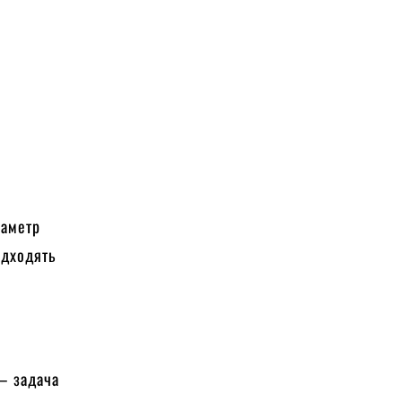
раметр
ідходять
 — задача