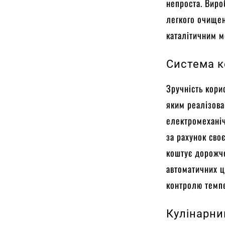
непроста. Вир
легкого очищен
каталітичним 
Система к
Зручність кори
яким реалізова
електромеханіч
за рахунок своє
коштує дорожче
автоматичних ц
контролю темпе
Кулінарни