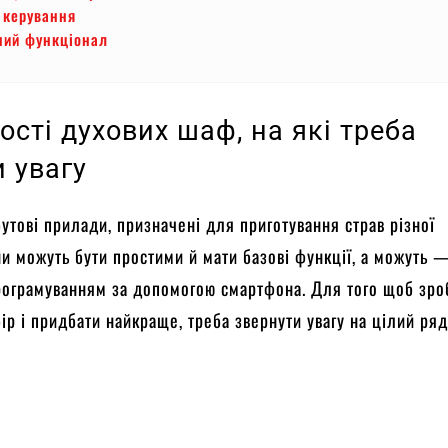
 керування
ний функціонал
сті духових шаф, на які треба
 увагу
тові прилади, призначені для приготування страв різної
ни можуть бути простими й мати базові функції, а можуть 
рограмуванням за допомогою смартфона. Для того щоб зро
ір і придбати найкраще, треба звернути увагу на цілий ря