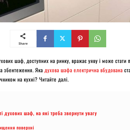
Share
ухових шаф, доступних на ринку, вражає уяву і може стати
та збентеження. Яка
духова шафа електрична вбудована
ст
чником на кухні? Читайте далі.
і духових шаф, на які треба звернути увагу
ищення поверхні