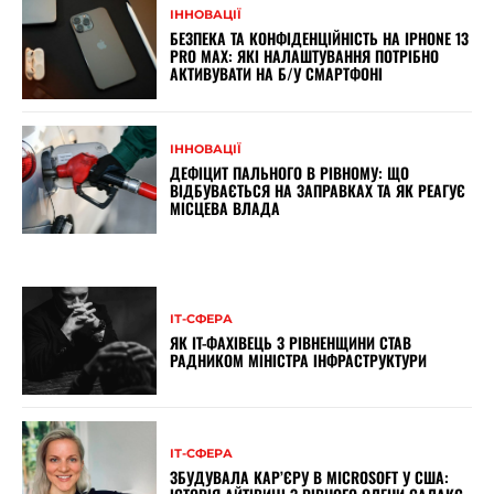
ІННОВАЦІЇ
БЕЗПЕКА ТА КОНФІДЕНЦІЙНІСТЬ НА IPHONE 13
PRO MAX: ЯКІ НАЛАШТУВАННЯ ПОТРІБНО
АКТИВУВАТИ НА Б/У СМАРТФОНІ
ІННОВАЦІЇ
ДЕФІЦИТ ПАЛЬНОГО В РІВНОМУ: ЩО
ВІДБУВАЄТЬСЯ НА ЗАПРАВКАХ ТА ЯК РЕАГУЄ
МІСЦЕВА ВЛАДА
ІТ-СФЕРА
ЯК IT-ФАХІВЕЦЬ З РІВНЕНЩИНИ СТАВ
РАДНИКОМ МІНІСТРА ІНФРАСТРУКТУРИ
ІТ-СФЕРА
ЗБУДУВАЛА КАР’ЄРУ В MICROSOFT У США: