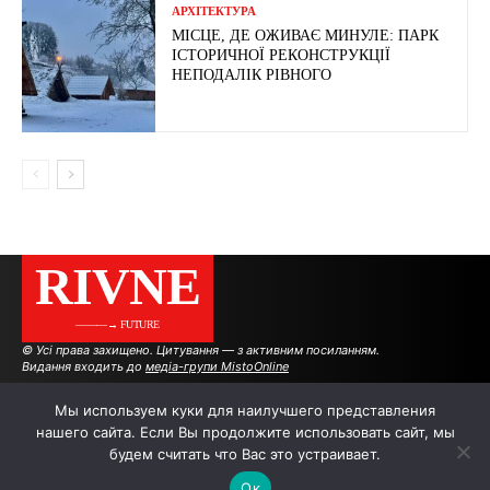
АРХІТЕКТУРА
МІСЦЕ, ДЕ ОЖИВАЄ МИНУЛЕ: ПАРК
ІСТОРИЧНОЇ РЕКОНСТРУКЦІЇ
НЕПОДАЛІК РІВНОГО
RIVNE
———→ FUTURE
© Усі права захищено. Цитування — з активним посиланням.
Видання входить до
медіа-групи MistoOnline
Мы используем куки для наилучшего представления
нашего сайта. Если Вы продолжите использовать сайт, мы
АВТОРИ
РЕКЛАМА НА САЙТІ
будем считать что Вас это устраивает.
Ок