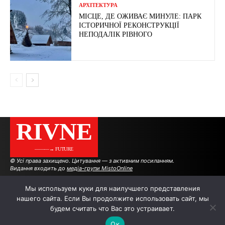
АРХІТЕКТУРА
МІСЦЕ, ДЕ ОЖИВАЄ МИНУЛЕ: ПАРК
ІСТОРИЧНОЇ РЕКОНСТРУКЦІЇ
НЕПОДАЛІК РІВНОГО
RIVNE
———→ FUTURE
© Усі права захищено. Цитування — з активним посиланням.
Видання входить до
медіа-групи MistoOnline
Мы используем куки для наилучшего представления
нашего сайта. Если Вы продолжите использовать сайт, мы
АВТОРИ
РЕКЛАМА НА САЙТІ
будем считать что Вас это устраивает.
Ок