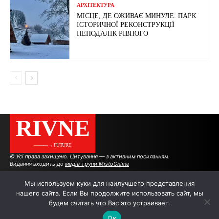
АРХІТЕКТУРА
МІСЦЕ, ДЕ ОЖИВАЄ МИНУЛЕ: ПАРК
ІСТОРИЧНОЇ РЕКОНСТРУКЦІЇ
НЕПОДАЛІК РІВНОГО
RIVNE
———→ FUTURE
© Усі права захищено. Цитування — з активним посиланням.
Видання входить до
медіа-групи MistoOnline
Мы используем куки для наилучшего представления
нашего сайта. Если Вы продолжите использовать сайт, мы
АВТОРИ
РЕКЛАМА НА САЙТІ
будем считать что Вас это устраивает.
Ок