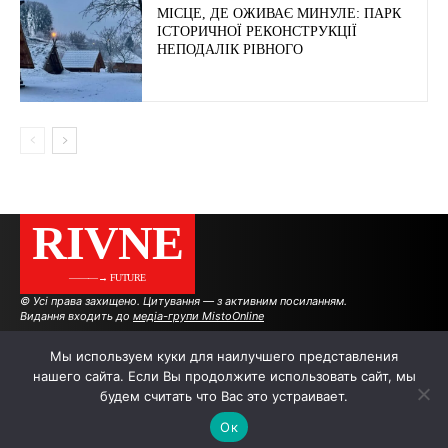
МІСЦЕ, ДЕ ОЖИВАЄ МИНУЛЕ: ПАРК
ІСТОРИЧНОЇ РЕКОНСТРУКЦІЇ
НЕПОДАЛІК РІВНОГО
RIVNE
———→ FUTURE
© Усі права захищено. Цитування — з активним посиланням.
Видання входить до
медіа-групи MistoOnline
Мы используем куки для наилучшего представления
нашего сайта. Если Вы продолжите использовать сайт, мы
АВТОРИ
РЕКЛАМА НА САЙТІ
будем считать что Вас это устраивает.
Ок
.
.
.