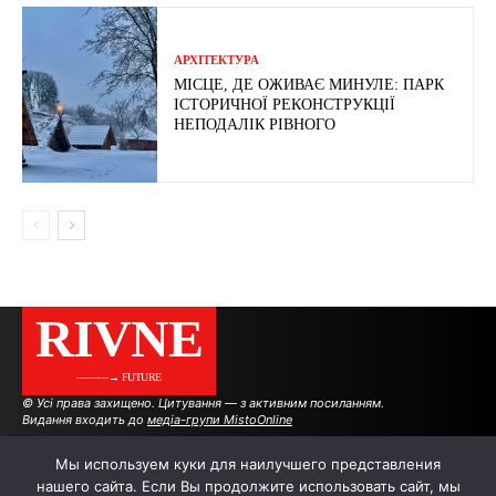
АРХІТЕКТУРА
МІСЦЕ, ДЕ ОЖИВАЄ МИНУЛЕ: ПАРК
ІСТОРИЧНОЇ РЕКОНСТРУКЦІЇ
НЕПОДАЛІК РІВНОГО
RIVNE
———→ FUTURE
© Усі права захищено. Цитування — з активним посиланням.
Видання входить до
медіа-групи MistoOnline
Мы используем куки для наилучшего представления
нашего сайта. Если Вы продолжите использовать сайт, мы
АВТОРИ
РЕКЛАМА НА САЙТІ