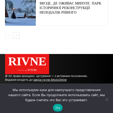
МІСЦЕ, ДЕ ОЖИВАЄ МИНУЛЕ: ПАРК
ІСТОРИЧНОЇ РЕКОНСТРУКЦІЇ
НЕПОДАЛІК РІВНОГО
RIVNE
———→ FUTURE
© Усі права захищено. Цитування — з активним посиланням.
Видання входить до
медіа-групи MistoOnline
Мы используем куки для наилучшего представления
нашего сайта. Если Вы продолжите использовать сайт, мы
АВТОРИ
РЕКЛАМА НА САЙТІ
будем считать что Вас это устраивает.
Ок
.
.
.