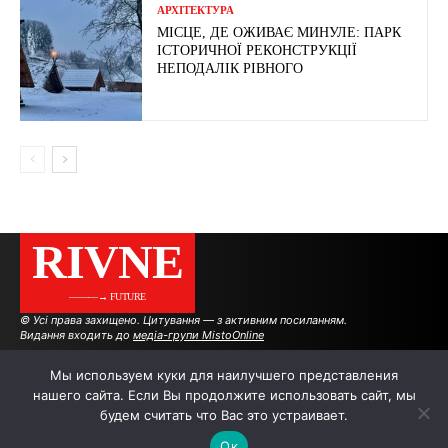
АРХІТЕКТУРА
МІСЦЕ, ДЕ ОЖИВАЄ МИНУЛЕ: ПАРК
ІСТОРИЧНОЇ РЕКОНСТРУКЦІЇ
НЕПОДАЛІК РІВНОГО
RIVNE
———→ FUTURE
© Усі права захищено. Цитування — з активним посиланням.
Видання входить до
медіа-групи MistoOnline
Мы используем куки для наилучшего представления
нашего сайта. Если Вы продолжите использовать сайт, мы
АВТОРИ
РЕКЛАМА НА САЙТІ
будем считать что Вас это устраивает.
Ок