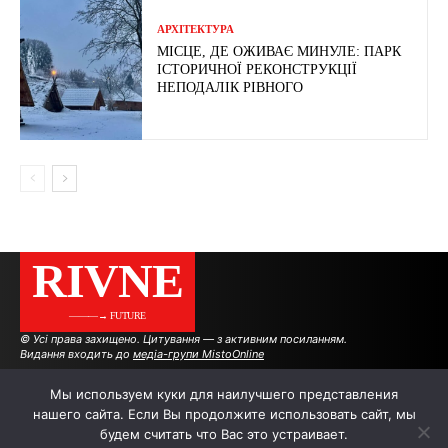
АРХІТЕКТУРА
МІСЦЕ, ДЕ ОЖИВАЄ МИНУЛЕ: ПАРК
ІСТОРИЧНОЇ РЕКОНСТРУКЦІЇ
НЕПОДАЛІК РІВНОГО
RIVNE
———→ FUTURE
© Усі права захищено. Цитування — з активним посиланням.
Видання входить до
медіа-групи MistoOnline
Мы используем куки для наилучшего представления
нашего сайта. Если Вы продолжите использовать сайт, мы
АВТОРИ
РЕКЛАМА НА САЙТІ
будем считать что Вас это устраивает.