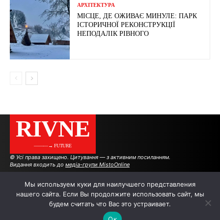
АРХІТЕКТУРА
МІСЦЕ, ДЕ ОЖИВАЄ МИНУЛЕ: ПАРК
ІСТОРИЧНОЇ РЕКОНСТРУКЦІЇ
НЕПОДАЛІК РІВНОГО
RIVNE
———→ FUTURE
© Усі права захищено. Цитування — з активним посиланням.
Видання входить до
медіа-групи MistoOnline
Мы используем куки для наилучшего представления
нашего сайта. Если Вы продолжите использовать сайт, мы
АВТОРИ
РЕКЛАМА НА САЙТІ
будем считать что Вас это устраивает.
Ок