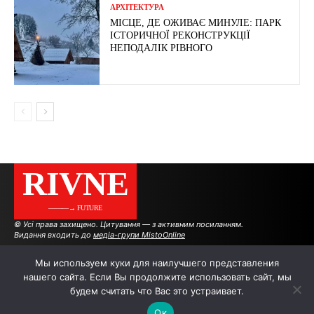
АРХІТЕКТУРА
МІСЦЕ, ДЕ ОЖИВАЄ МИНУЛЕ: ПАРК
ІСТОРИЧНОЇ РЕКОНСТРУКЦІЇ
НЕПОДАЛІК РІВНОГО
RIVNE
———→ FUTURE
© Усі права захищено. Цитування — з активним посиланням.
Видання входить до
медіа-групи MistoOnline
Мы используем куки для наилучшего представления
нашего сайта. Если Вы продолжите использовать сайт, мы
АВТОРИ
РЕКЛАМА НА САЙТІ
будем считать что Вас это устраивает.
Ок