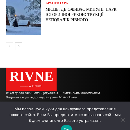
АРХІТЕКТУРА
МІСЦЕ, ДЕ ОЖИВАЄ МИНУЛЕ: ПАРК
ІСТОРИЧНОЇ РЕКОНСТРУКЦІЇ
НЕПОДАЛІК РІВНОГО
RIVNE
———→ FUTURE
© Усі права захищено. Цитування — з активним посиланням.
Видання входить до
медіа-групи MistoOnline
Мы используем куки для наилучшего представления
нашего сайта. Если Вы продолжите использовать сайт, мы
АВТОРИ
РЕКЛАМА НА САЙТІ
будем считать что Вас это устраивает.
Ок