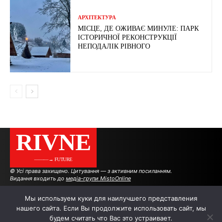
АРХІТЕКТУРА
МІСЦЕ, ДЕ ОЖИВАЄ МИНУЛЕ: ПАРК
ІСТОРИЧНОЇ РЕКОНСТРУКЦІЇ
НЕПОДАЛІК РІВНОГО
RIVNE
———→ FUTURE
© Усі права захищено. Цитування — з активним посиланням.
Видання входить до
медіа-групи MistoOnline
Мы используем куки для наилучшего представления
нашего сайта. Если Вы продолжите использовать сайт, мы
АВТОРИ
РЕКЛАМА НА САЙТІ
будем считать что Вас это устраивает.