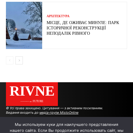
АРХІТЕКТУРА
МІСЦЕ, ДЕ ОЖИВАЄ МИНУЛЕ: ПАРК
ІСТОРИЧНОЇ РЕКОНСТРУКЦІЇ
НЕПОДАЛІК РІВНОГО
RIVNE
———→ FUTURE
© Усі права захищено. Цитування — з активним посиланням.
Видання входить до
медіа-групи MistoOnline
Мы используем куки для наилучшего представления
нашего сайта. Если Вы продолжите использовать сайт, мы
АВТОРИ
РЕКЛАМА НА САЙТІ