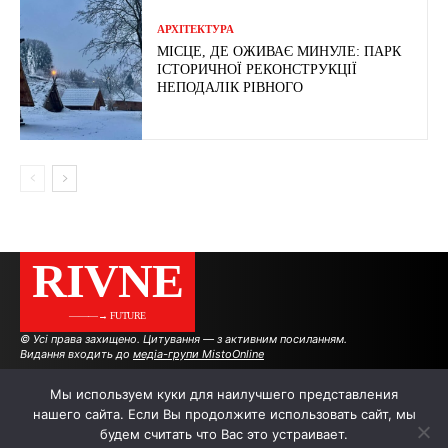
АРХІТЕКТУРА
МІСЦЕ, ДЕ ОЖИВАЄ МИНУЛЕ: ПАРК
ІСТОРИЧНОЇ РЕКОНСТРУКЦІЇ
НЕПОДАЛІК РІВНОГО
RIVNE
———→ FUTURE
© Усі права захищено. Цитування — з активним посиланням.
Видання входить до
медіа-групи MistoOnline
Мы используем куки для наилучшего представления
нашего сайта. Если Вы продолжите использовать сайт, мы
АВТОРИ
РЕКЛАМА НА САЙТІ
будем считать что Вас это устраивает.