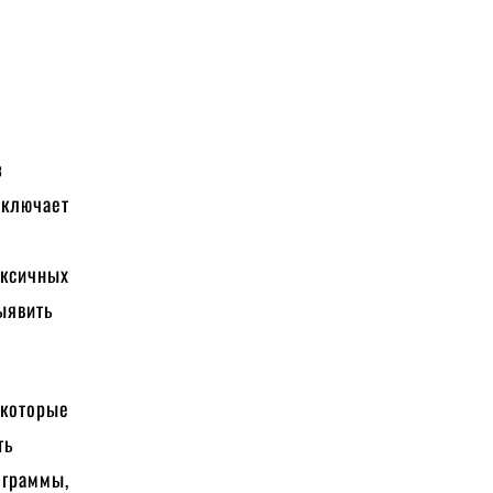
з
включает
оксичных
ыявить
 которые
ть
ограммы,