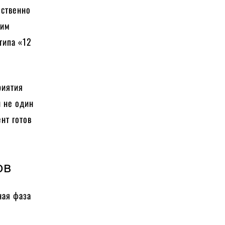
ественно
щим
типа «12
риятия
н не один
ент готов
ов
ная фаза