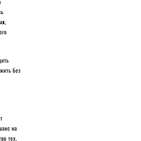
в
сь
ых
,
ого
дить
жить без
т
шанс на
во тех,