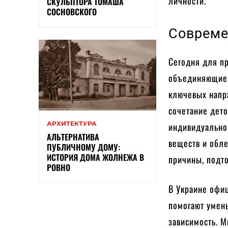
личности.
СКУЛЬПТОРА ТОМАША
СОСНОВСКОГО
Совреме
Сегодня для п
объединяющие 
ключевых напр
сочетание дет
АРХИТЕКТУРА
индивидуальной
АЛЬТЕРНАТИВА
веществ и обле
ПУБЛИЧНОМУ ДОМУ:
ИСТОРИЯ ДОМА ЖОЛНЕЖА В
причины, подт
РОВНО
В Украине офи
помогают умен
зависимость. 