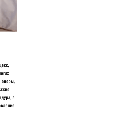
цесс,
ногих
й опоры,
Важно
дура, а
новление