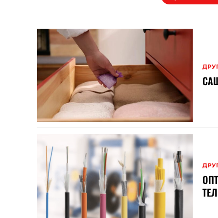
ДРУ
САШ
ДРУ
ОП
ТЕ