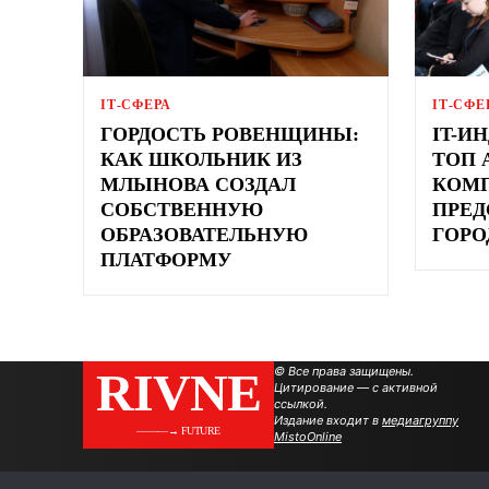
ІТ-СФЕРА
ІТ-СФЕ
ГОРДОСТЬ РОВЕНЩИНЫ:
ІT-И
КАК ШКОЛЬНИК ИЗ
ТОП 
МЛЫНОВА СОЗДАЛ
КОМ
СОБСТВЕННУЮ
ПРЕД
ОБРАЗОВАТЕЛЬНУЮ
ГОРО
ПЛАТФОРМУ
RIVNE
© Все права защищены.
Цитирование — с активной
ссылкой.
Издание входит в
медиагруппу
———→ FUTURE
MistoOnline