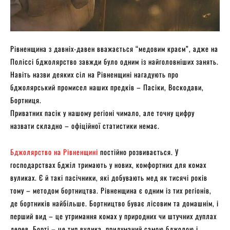
Рівненщина з давніх-давен вважається “медовим краєм”, адже на
Поліссі бджолярство завжди було одним із найголовніших занять.
Навіть назви деяких сіл на Рівненщині нагадують про
бджолярський промисел наших предків – Пасіки, Воскодави,
Бортниця.
Приватних пасік у нашому регіоні чимало, але точну цифру
назвати складно – офіційної статистики немає.
Бджолярство на Рівненщині
постійно розвивається. У
господарствах бджіл тримають у нових, комфортних для комах
вуликах. Є й такі пасічники, які добувають мед як тисячі років
тому – методом бортництва. Рівненщина є одним із тих регіонів,
де бортників найбільше. Бортництво буває лісовим та домашнім, і
перший вид – це утримання комах у природних чи штучних дуплах
дерев. Борті – це тип вулика, придуманий самою бджолою і