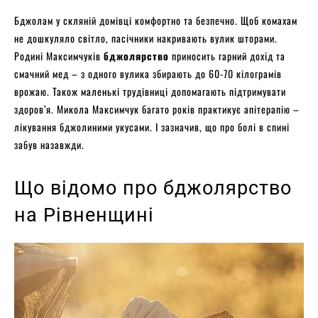
Бджолам у скляній домівці комфортно та безпечно. Щоб комахам
не дошкуляло світло, пасічники накривають вулик шторами.
Родині Максимчуків
бджолярство
приносить гарний дохід та
смачний мед – з одного вулика збирають до 60-70 кілограмів
врожаю. Також маленькі трудівниці допомагають підтримувати
здоров’я. Микола Максимчук багато років практикує апітерапію –
лікування бджолиними укусами. І зазначив, що про болі в спині
забув назавжди.
Що відомо про бджолярство
на Рівненщині