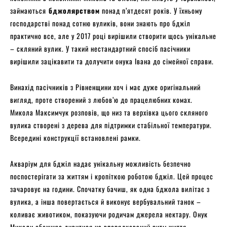
займаються
бджолярством
понад п’ятдесят років. У їхньому
господарстві понад сотню вуликів, вони знають про бджіл
практично все, але у 2017 році вирішили створити щось унікальне
– скляний вулик. У такий нестандартний спосіб пасічники
вирішили зацікавити та долучити онука Івана до сімейної справи.
Винахід пасічників з Рівненщини хоч і має дуже оригінальний
вигляд, проте створений з любов’ю до працелюбних комах.
Микола Максимчук розповів, що низ та верхівка цього скляного
вулика створені з дерева для підтримки стабільної температури.
Всередині конструкції встановлені рамки.
Акваріум для бджіл надає унікальну можливість безпечно
поспостерігати за життям і кропіткою роботою бджіл. Цей процес
зачаровує на години. Спочатку бачиш, як одна бджола вилітає з
вулика, а інша повертається й виконує вербувальний танок –
коливає животиком, показуючи родичам джерела нектару. Онук
Миколи обожнює дивитися на впорядкований ритм життя