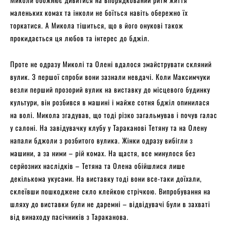
маленьких комах та інколи не боїться навіть обережно їх
торкатися. А Микола тішиться, що в його онукові також
прокидається ця любов та інтерес до бджіл.
Проте не одразу Миколі та Олені вдалося змайструвати скляний
вулик. З першої спроби вони зазнали невдачі. Коли Максимчуки
везли перший прозорий вулик на виставку до місцевого будинку
культури, він розбився в машині і майже сотня бджіл опинилася
на волі. Микола згадував, що тоді різко загальмував і почув галас
у салоні. На завідувачку клубу у Тараканові Тетяну та на Олену
напали бджоли з розбитого вулика. Жінки одразу вибігли з
машини, а за ними – рій комах. На щастя, все минулося без
серйозних наслідків – Тетяна та Олена обійшлися лише
декількома укусами. На виставку тоді вони все-таки доїхали,
склеївши пошкоджене скло клейкою стрічкою. Випробування на
шляху до виставки були не даремні – відвідувачі були в захваті
від винаходу пасічників з Тараканова.