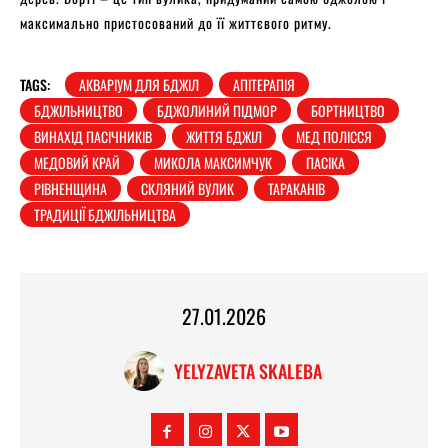
максимально пристосований до її життєвого ритму.
TAGS:
АКВАРІУМ ДЛЯ БДЖІЛ
АПІТЕРАПІЯ
БДЖІЛЬНИЦТВО
БДЖОЛИНИЙ ПІДМОР
БОРТНИЦТВО
ВИНАХІД ПАСІЧНИКІВ
ЖИТТЯ БДЖІЛ
МЕД ПОЛІССЯ
МЕДОВИЙ КРАЙ
МИКОЛА МАКСИМЧУК
ПАСІКА
РІВНЕНЩИНА
СКЛЯНИЙ ВУЛИК
ТАРАКАНІВ
ТРАДИЦІЇ БДЖІЛЬНИЦТВА
27.01.2026
YELYZAVETA SKALEBA