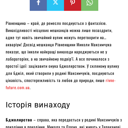
Рівненщина – край, де ремесло поєднується з фантазією.
Винахідливості місцевих мешканців можна лише позаздрити,
адже тут навіть звичайний вулик можуть перетворити на…
акваріум! Досвід мешканця Рівненщини Миколи Максимчука
показує, що інколи найкращі винаходи народжуються не у
лабораторіях, а на звичайному подвір’ї. А все починалося з
простої ідеї: зацікавити онука бджолярством. У скляному вулику
для бджіл, який створили у родині Максимчуків, поєднуються
цікавість, спостережливість та любов до природи, пише
rivne-
future.com.ua
.
Історія винаходу
Бджолярство
– справа, яка передається у родині Максимчуків з
покоління в покоління. Микола та Олена, які живуть у Тараканові,