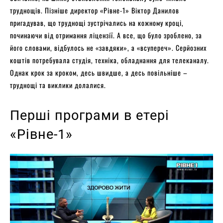
труднощів. Пізніше директор «Рівне-1» Віктор Данилов
пригадував, що труднощі зустрічались на кожному кроці,
починаючи від отримання ліцензії. А все, що було зроблено, за
його словами, відбулось не «завдяки», а «всупереч». Серйозних
коштів потребувала студія, техніка, обладнання для телеканалу.
Однак крок за кроком, десь швидше, а десь повільніше –
труднощі та виклики долалися.
Перші програми в етері
«Рівне-1»