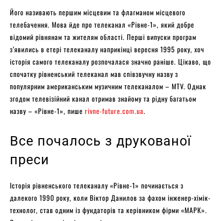
Його називають першим місцевим та флагманом місцевого
телебачення. Мова йде про телеканал «Рівне-1», який добре
відомий рівнянам та жителям області. Перші випуски програм
з’явились в етері телеканалу наприкінці вересня 1995 року, хоч
історія самого телеканалу розпочалася значно раніше. Цікаво, що
спочатку рівненський телеканал мав співзвучну назву з
популярним американським музичним телеканалом – MTV. Однак
згодом телевізійний канал отримав знайому та рідну багатьом
назву – «Рівне-1», пише
rivne-future.com.ua
.
Все почалось з друкованої
преси
Історія рівненського телеканалу «Рівне-1» починається з
далекого 1990 року, коли Віктор Данилов за фахом інженер-хімік-
технолог, став одним із фундаторів та керівником фірми «МАРК».