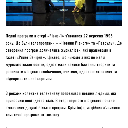
Перші програми в етері «Рівне-1» з’явилися 22 вересня 1995
року. Це були телепрограми – «Новини Рівного» та «Патруль». До
створення програм долучались журналісти, які працювали в
газеті «Рівне Вечірнє». Цікаво, що чимало з них не мали
журналістської освіти, однак мали велике бажання творити та
розвивати місцеве телебачення, вчитися, вдосконалюватися та
підкорювати нові вершини.
З роками колектив телеканалу поповнився новими людьми, які
приносили нові ідеї та візії. В етері першого місцевого почало
з’являтися дедалі більше програм. Крім інформаційних з’явилися
тематичні програми та ток-шоу.