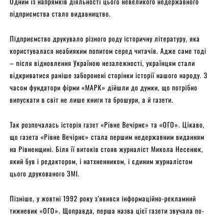
Одним із напрямків діяльності цього невеликого недержавного
підприємства стало видавництво.
Підприємство друкувало різного роду історичну літературу, яка
користувалася неабияким попитом серед читачів. Адже саме тоді
– після відновлення Україною незалежності, українцям стали
відкриватися раніше заборонені сторінки історії нашого народу. З
часом фундатори фірми «МАРК» дійшли до думки, що потрібно
випускати в світ не лише книги та брошури, а й газети.
Так розпочалась історія газет «Рівне Вечірнє» та «ОГО». Цікаво,
що газета «Рівне Вечірнє» стала першим недержавним виданням
на Рівненщині. Біля її витоків стояв журналіст Микола Несенюк,
який був і редактором, і натхненником, і єдиним журналістом
цього друкованого ЗМІ.
Пізніше, у жовтні 1992 року з’явився інформаційно-рекламний
тижневик «ОГО». Щоправда, перша назва цієї газети звучала по-