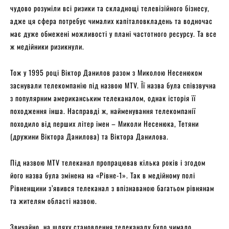
чудово розуміли всі ризики та складнощі телевізійного бізнесу,
адже ця сфера потребує чималих капіталовкладень та водночас
має дуже обмежені можливості у плані частотного ресурсу. Та все
ж медійники ризикнули.
Тож у 1995 році Віктор Данилов разом з Миколою Несенюком
заснували телекомпанію під назвою MTV. Її назва була співзвучна
з популярним американським телеканалом, однак історія її
походження інша. Насправді ж, найменування телекомпанії
походило від перших літер імен – Миколи Несенюка, Тетяни
(дружини Віктора Данилова) та Віктора Данилова.
Під назвою MTV телеканал пропрацював кілька років і згодом
його назва була змінена на «Рівне-1». Так в медійному полі
Рівненщини з’явився телеканал з впізнаваною багатьом рівнянам
та жителям області назвою.
Звичайно, на шляху становлення телеканалу було чимало