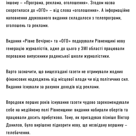
іншому – «Програма, реклама, оголошення». Згодом назва
скоротилася до «ОГО» – від слова «оголошення». А інформаційне
наповнення друкованого видання складалося з телепрограми,
оголошень та реклами.
Видання «Рівне Вечірнє» та «ОГО» подарували Рівненщині нову
генерацію журналістів, адже до цього у ЗМІ області працювали
переважно випускники радянської школи журналістики.
Варто зазначити, що вищезгадані газети не отримували жодних
фінансових надходжень від місцевої влади чи від політичних сил.
Видання існували за рахунок доходів від реклами.
Впродовж перших років існування газети чудово зарекомендували
себе на медійному полі Рівненщини: видання набирали обертів та
працювали досить прибутково. Тому, як пригадував пізніше Віктор
Данилов, було вирішено підкорити нову, ще незвідану вершину –
телебачення.