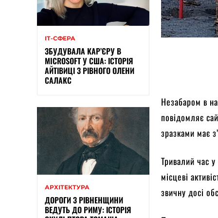
ІТ-СФЕРА
ЗБУДУВАЛА КАР’ЄРУ В
MICROSOFT У США: ІСТОРІЯ
АЙТІВИЦІ З РІВНОГО ОЛЕНИ
САЛАКС
Незабаром в на
повідомляє сай
зразками має з
Тривалий час у
місцеві активі
АРХІТЕКТУРА
звичну досі об
ДОРОГИ З РІВНЕНЩИНИ
ВЕДУТЬ ДО РИМУ: ІСТОРІЯ