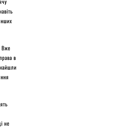
ячу
навіть
 інших
. Вже
права в
знайшли
ення
лять
ці не