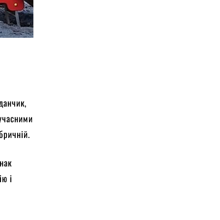
данчик,
сучасними
абричній.
днак
ію і