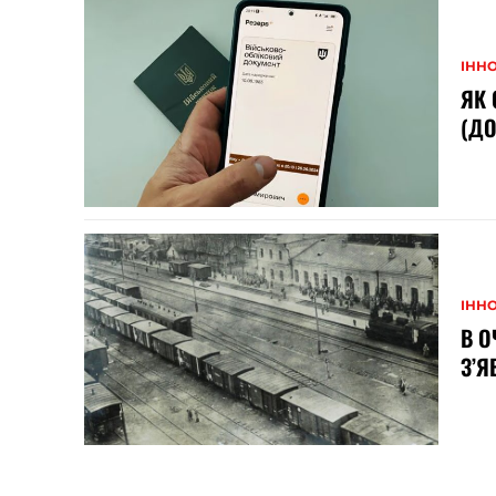
ІННО
ЯК 
(ДО
ІННО
В О
З’Я