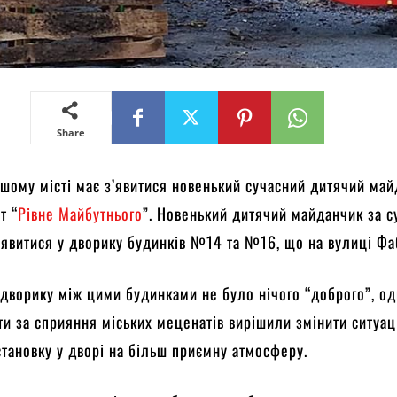
Share
шому місті має з’явитися новенький сучасний дитячий май
т “
Рівне Майбутнього
”. Новенький дитячий майданчик за 
’явитися у дворику будинків №14 та №16, що на вулиці Ф
 дворику між цими будинками не було нічого “доброго”, о
сти за сприяння міських меценатів вирішили змінити ситуац
становку у дворі на більш приємну атмосферу.