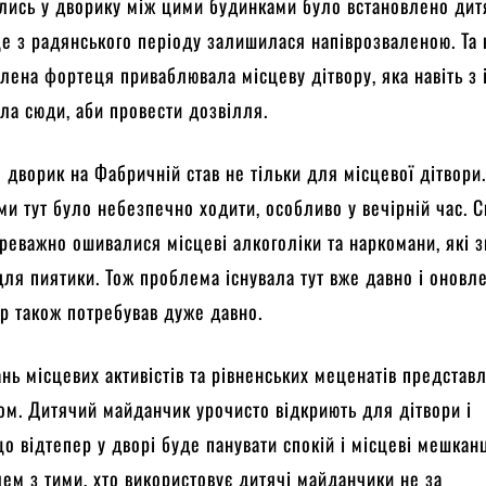
лись у дворику між цими будинками було встановлено дит
е з радянського періоду залишилася напіврозваленою. Та 
алена фортеця приваблювала місцеву дітвору, яка навіть з
ла сюди, аби провести дозвілля.
 дворик на Фабричній став не тільки для місцевої дітвори
ми тут було небезпечно ходити, особливо у вечірній час. С
ереважно ошивалися місцеві алкоголіки та наркомани, які 
 для пиятики. Тож проблема існувала тут вже давно і оновл
ір також потребував дуже давно.
ань місцевих активістів та рівненських меценатів представ
ом. Дитячий майданчик урочисто відкриють для дітвори і
що відтепер у дворі буде панувати спокій і місцеві мешкан
ем з тими, хто використовує дитячі майданчики не за