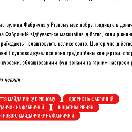
.
ме вулиця Фабрична у Рівному має добру традицію відзнач
на Фабричній відбувається масштабне дійство, коли рівняни
 приїждають і влаштовують велике свято. Цьогорічне дійств
рвні і супроводжувалося воно традиційним концертом, сп
онкурсами, облаштованими фуд-зонами та гарним настроєм
кі новини
ИТТЯ МАЙДАНЧИКУ В РІВНОМУ
ДВОРИК НА ФАБРИЧНІЙ
ДАНЧИК НА ФАБРИЧНІЙ
ІНІЦІАТИВА РІВНЯН
Я НОВОГО МАЙДАНЧИКУ НА ФАБРИЧНІЙ