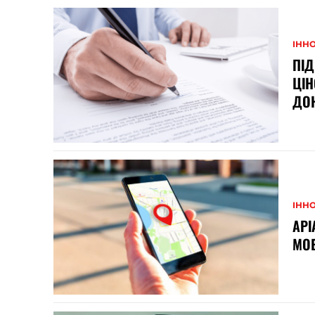
ІННО
ПІД
ЦІН
ДО
ІННО
АРІ
МОБ