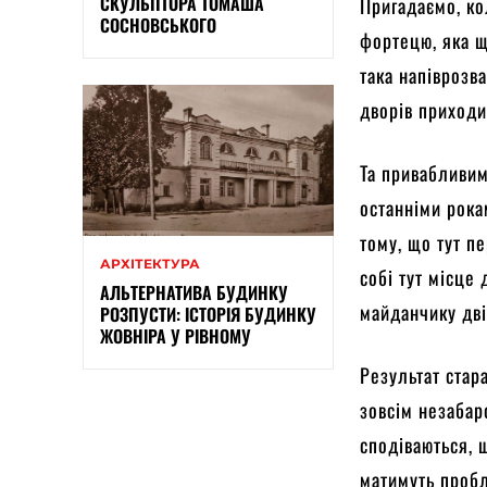
СКУЛЬПТОРА ТОМАША
Пригадаємо, ко
СОСНОВСЬКОГО
фортецю, яка щ
така напіврозв
дворів приходи
Та привабливим
останніми рока
тому, що тут п
АРХІТЕКТУРА
собі тут місце
АЛЬТЕРНАТИВА БУДИНКУ
майданчику дв
РОЗПУСТИ: ІСТОРІЯ БУДИНКУ
ЖОВНІРА У РІВНОМУ
Результат стар
зовсім незабар
сподіваються, 
матимуть пробл