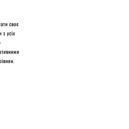
ати своє
 з усіх
о
ортивними
 рівнян.