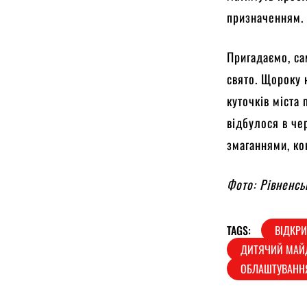
призначенням
Пригадаємо, са
свято. Щороку 
куточків міста
відбулося в че
змаганнями, к
Фото: Рівненсь
TAGS:
ВІДКР
ДИТЯЧИЙ МАЙ
ОБЛАШТУВАНН