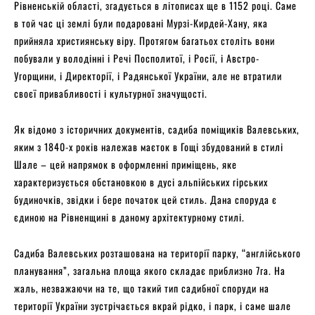
Рівненській області, згадується в літописах ще в 1152 році. Саме
в той час ці землі були подаровані Мурзі-Кирдей-Хану, яка
прийняла християнську віру. Протягом багатьох століть вони
побували у володінні і Речі Посполитої, і Росії, і Австро-
Угорщини, і Директорії, і Радянської України, але не втратили
своєї привабливості і культурної значущості.
Як відомо з історичних документів, садиба поміщиків Валевських,
яким з 1840-х років належав маєток в Гощі збудований в стилі
Шале – цей напрямок в оформленні приміщень, яке
характеризується обстановкою в дусі альпійських гірських
будиночків, звідки і бере початок цей стиль. Дана споруда є
єдиною на Рівненщині в даному архітектурному стилі.
Садиба Валевських розташована на території парку, “англійського
планування”, загальна площа якого складає приблизно 7га. На
жаль, незважаючи на те, що такий тип садибної споруди на
території України зустрічається вкрай рідко, і парк, і саме шале