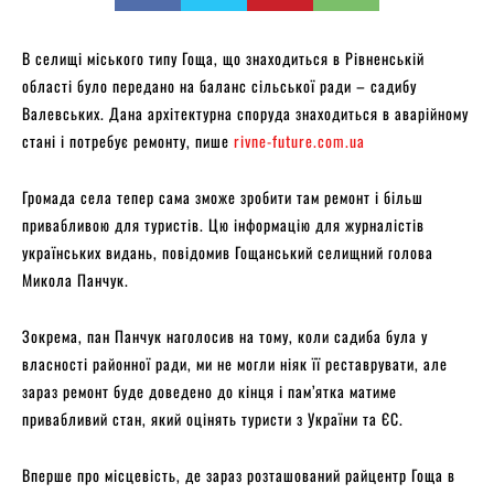
В селищі міського типу Гоща, що знаходиться в Рівненській
області було передано на баланс сільської ради – садибу
Валевських. Дана архітектурна споруда знаходиться в аварійному
стані і потребує ремонту, пише
rivne-future.com.ua
Громада села тепер сама зможе зробити там ремонт і більш
привабливою для туристів. Цю інформацію для журналістів
українських видань, повідомив Гощанський селищний голова
Микола Панчук.
Зокрема, пан Панчук наголосив на тому, коли садиба була у
власності районної ради, ми не могли ніяк її реставрувати, але
зараз ремонт буде доведено до кінця і пам’ятка матиме
привабливий стан, який оцінять туристи з України та ЄС.
Вперше про місцевість, де зараз розташований райцентр Гоща в