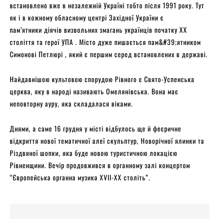
встановлено вже в незалежній Україні тобто після 1991 року. Тут
як і в кожному обласному центрі Західної України є
пам’ятники діячів визвольних змагань українців початку ХХ
століття та герої УПА . Місто дуже пишається пам&#39;ятником
Симонові Петлюрі , який є першим серед встановлених в державі.
Найдавнішою культовою спорудою Рівного є Свято-Успенська
церква, яку в народі називають Омелянівська. Вона має
неповторну ауру, яка складалася віками.
Днями, а саме 16 грудня у місті відбулось ще й феєричне
відкриття нової тематичної алеї скульптур, Новорічної ялинки та
Різдвяної шопки, яка буде новою туристичною локацією
Рівненщини. Вечір продовжився в органному залі концертом
“Європейська органна музика XVII-XX століть”.