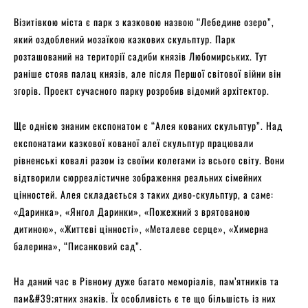
Візитівкою міста є парк з казковою назвою “Лебедине озеро”,
який оздоблений мозаїкою казкових скульптур. Парк
розташований на території садиби князів Любомирських. Тут
раніше стояв палац князів, але після Першої світової війни він
згорів. Проект сучасного парку розробив відомий архітектор.
Ще однією знаним експонатом є “Алея кованих скульптур”. Над
експонатами казкової кованої алеї скульптур працювали
рівненські ковалі разом із своїми колегами із всього світу. Вони
відтворили сюрреалістичне зображення реальних сімейних
цінностей. Алея складається з таких диво-скульптур, а саме:
«Даринка», «Янгол Даринки», «Пожежний з врятованою
дитиною», «Життєві цінності», «Металеве серце», «Химерна
балерина», “Писанковий сад”.
На даний час в Рівному дуже багато меморіалів, пам’ятників та
пам&#39;ятних знаків. Їх особливість є те що більшість із них