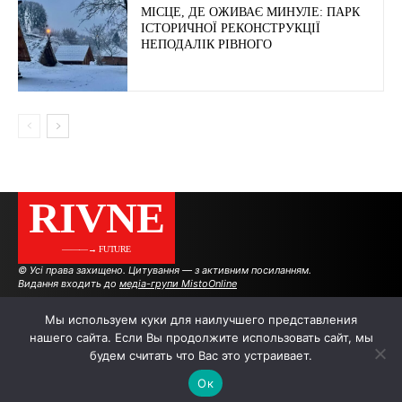
МІСЦЕ, ДЕ ОЖИВАЄ МИНУЛЕ: ПАРК
ІСТОРИЧНОЇ РЕКОНСТРУКЦІЇ
НЕПОДАЛІК РІВНОГО
RIVNE
———→ FUTURE
© Усі права захищено. Цитування — з активним посиланням.
Видання входить до
медіа-групи MistoOnline
Мы используем куки для наилучшего представления
нашего сайта. Если Вы продолжите использовать сайт, мы
АВТОРИ
РЕКЛАМА НА САЙТІ
будем считать что Вас это устраивает.
Ок
.
.
.