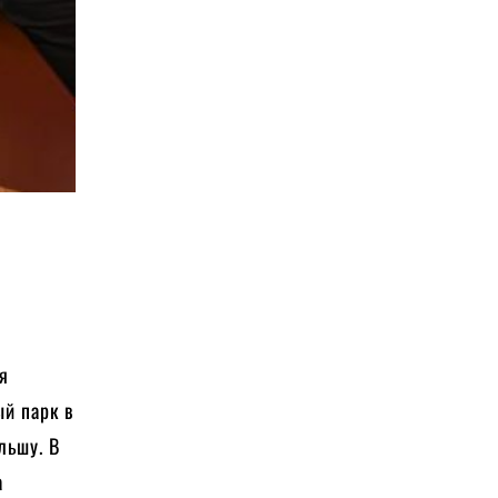
ся
й парк в
льшу. В
а