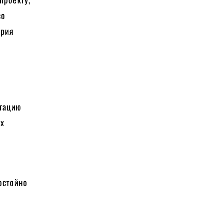
со
ория
атацию
ах
остойно