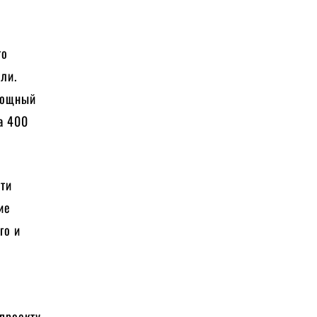
го
мли.
 мощный
а 400
сти
ие
го и
проекту,