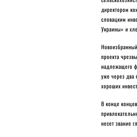
директором ко
словацким инв
Украины» и хле
Новоизбранный 
проекта чрезвы
надлежащего ф
уже через два 
хороших инвест
В конце концо
привлекательно
несет звание г