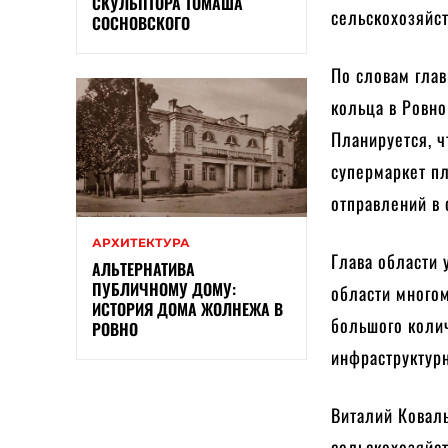
СКУЛЬПТОРА ТОМАША
сельскохозяйс
СОСНОВСКОГО
По словам глав
кольца в Ровно
Планируется, ч
супермаркет пл
отправлений в 
АРХИТЕКТУРА
Глава области 
АЛЬТЕРНАТИВА
ПУБЛИЧНОМУ ДОМУ:
области много
ИСТОРИЯ ДОМА ЖОЛНЕЖА В
большого колич
РОВНО
инфраструктурн
Виталий Коваль
сельскохозяйст