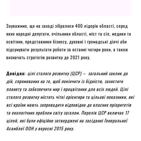
Зауважимо, що на заході зібралися 400 лідерів області, серед
яких народні депутати, очільники області, міст та сіл, медики та
освітяни, представники бізнесу, духовні і громадські діячі аби
підсумувати
результати роботи за останні чотири роки, а також
визначать стратегію розвитку до 2021 року.
Довідка:
ц
ілі сталого розвитку (ЦСР) – загальний заклик до
дій, спрямованих на те, щоб покінчити із бідністю, захистити
планету та забезпечити мир і процвітання для всіх людей. Цілі
сталого розвитку містять чіткі орієнтири та цільові показники, які
всі країни мають запровадити відповідно до власних пріоритетів
та екологічних проблем світу загалом. Перелік ЦСР включає 17
цілей, які були офіційно затверджені на засіданні Генеральної
Асамблеї ООН у вересні 2015 року.