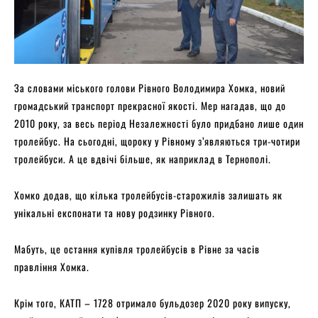
За словами міського голови Рівного Володимира Хомка, новий
громадський транспорт прекрасної якості. Мер нагадав, що до
2010 року, за весь період Незалежності було придбано лише один
тролейбус. На сьогодні, щороку у Рівному з’являються три-чотири
тролейбуси. А це вдвічі більше, як наприклад в Тернополі.
Хомко додав, що кілька тролейбусів-старожилів залишать як
унікальні експонати та нову родзинку Рівного.
Мабуть, це остання купівля тролейбусів в Рівне за часів
правління Хомка.
Крім того, КАТП – 1728 отримало бульдозер 2020 року випуску,