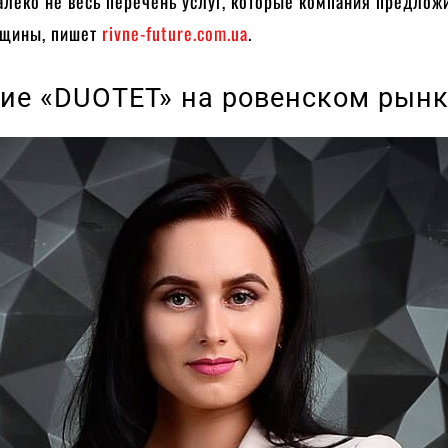
алеко не весь перечень услуг, которые компания предлож
нщины, пишет
rivne-future.com.ua
.
ие «DUOTET» на ровенском рын