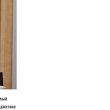
елый
бюджетное