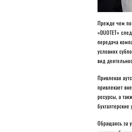
Прежде чем пог
«DUOTET» следу
передача комп
условиях субпо
вид деятельнос
Привлекая аут
привлекает вн
ресурсы, а такж
бухгалтерские 
Обращаясь за у