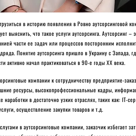
рузиться в историю появления в Ровно аутсорсинговой к
ет выяснить, что такое услуги аутсорсинга. Аутсорсинг – 
анией части ее задач или процессов посторонним исполни
дряда. Понятие аутсорсинга пришло в Украину с Запада, гд
ти активно начал практиковаться в 90-е годы XX века.
сорсинговые компании к сотрудничеству предприятие-зака
ешние ресурсы, высокопрофессиональные кадры, информ
е наработки в достаточно узких отраслях, таких как: IT-сер
услуги, осуществление закупки товаров и т.д.
слугами в аутсорсинговые компании, заказчик избегает зат