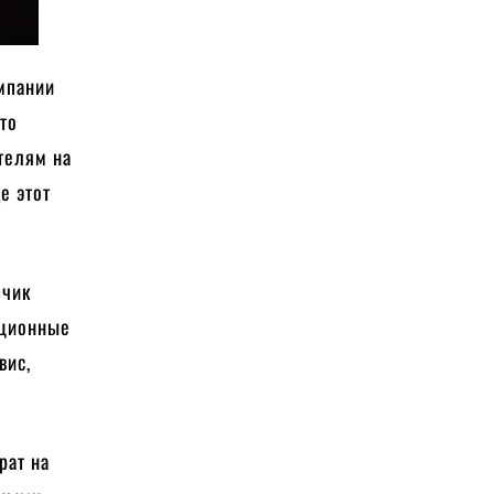
омпании
это
телям на
е этот
зчик
ационные
вис,
рат на