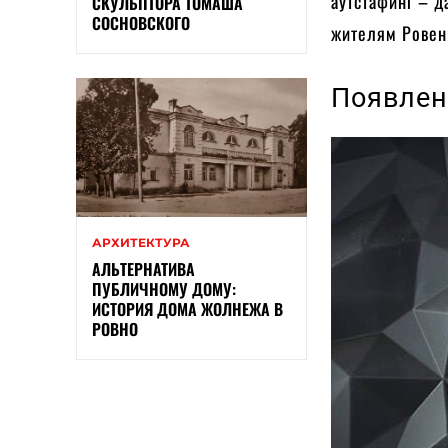
аутстафинг – д
СКУЛЬПТОРА ТОМАША
СОСНОВСКОГО
жителям Рове
Появлен
АРХИТЕКТУРА
АЛЬТЕРНАТИВА
ПУБЛИЧНОМУ ДОМУ:
ИСТОРИЯ ДОМА ЖОЛНЕЖА В
РОВНО