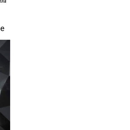
ила
ке