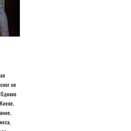
шая
рсинг не
. Однако
 Киеве,
ание,
неса,