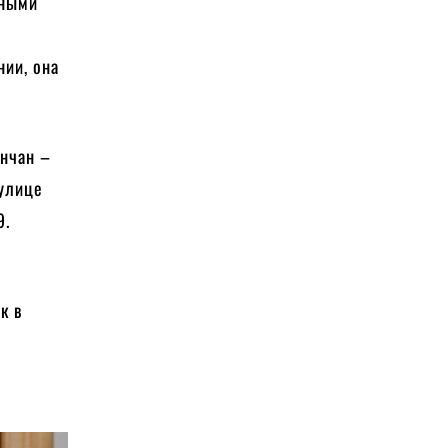
дными
ии, она
енчан –
 улице
9.
к в