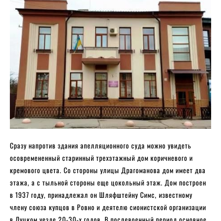
Сразу напротив здания апелляционного суда можно увидеть
осовремененный старинный трехэтажный дом коричневого и
кремового цвета. Со стороны улицы Драгоманова дом имеет два
этажа, а с тыльной стороны еще цокольный этаж. Дом построен
в 1937 году, принадлежал он Шляфштейну Симс, известному
члену союза купцов в Ровно и деятелю сионистской организации
в Луцком уезде 20-30-х годов. В послевоенный период основное