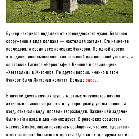
Бункер находится недалеко от краеведческого музея. Бетонное
сооружение в виде колпака — настоящая загадка. Его наименее
исследовали среди всех немецких бункеров. По одной версии,
это здание использовалось как запасной или основной узел связи
со ставкой Гитлера «Вервольф» в Виннице и резиденцией
«Хегевальд» в Житомире. По другой версии, именно в этом
бункере была Янтарная комната. Больше
здесь
.
В начале двухтысячных группа местных энтузиастов начала
активные поисковые работы в бункере: розмурувалы основной
вход, откачали воду, провели георазведки. Важнейшей задачей
было найти вход в два нижних яруса. В ровенских средствах
массовой информации появились сообщения, что исследователи
стоят на пороге большого открытия. Однако вход в ярусы так и не