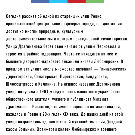
Сегодня рассказ об одной из старейших улиц Ровно,
пронизывающей центральное надозерья города, предоставляя
доступ ко многим природным, культурным
достопримечательностям и центрам повседневной жизни горожан.
Улица Драгоманова берет свое начало от улицы Черновола и
теряется в районе гидропарка. Часть ее находится на месте
бывшего дворцово-паркового ансамбля князей Любомирских. В
прошлом эта улица имела множество названий — Гимназическая,
Директорская, Сенаторская, Пироговская, Бандурская,
Шлоссштрассе и Калинина. Нынешнее название Драгоманова
улица получила в 1991-м году в честь известного украинского
общественного деятеля, ученого и публициста Михаила
Драгоманова. Известно, что именно здесь он останавливался,
находясь в Ровно в 70-х годах XIX века. До наших дней на этой
улице сохранились здания бывшей мужской гимназии, Уездной
кассы больных, Оранжереи князей Любомирских и военного