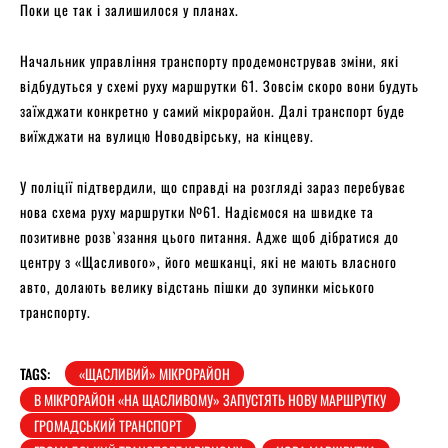
Поки це так і залишилося у планах.
Начальник управління транспорту продемонстрував зміни, які
відбудуться у схемі руху маршрутки 61. Зовсім скоро вони будуть
заїжджати конкретно у самий мікрорайон. Далі транспорт буде
виїжджати на вулицю Новодвірську, на кінцеву.
У поліції підтвердили, що справді на розгляді зараз перебуває
нова схема руху маршрутки №61. Надіємося на швидке та
позитивне розв`язання цього питання. Адже щоб дібратися до
центру з «Щасливого», його мешканці, які не мають власного
авто, долають велику відстань пішки до зупинки міського
транспорту.
TAGS:
«ЩАСЛИВИЙ» МІКРОРАЙОН
В МІКРОРАЙОН «НА ЩАСЛИВОМУ» ЗАПУСТЯТЬ НОВУ МАРШРУТКУ
ГРОМАДСЬКИЙ ТРАНСПОРТ