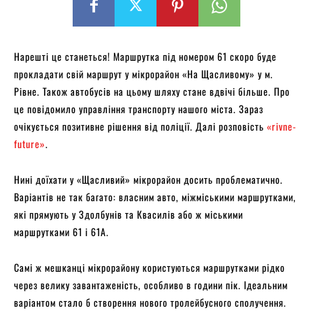
Нарешті це станеться! Маршрутка під номером 61 скоро буде
прокладати свій маршрут у мікрорайон «На Щасливому» у м.
Рівне. Також автобусів на цьому шляху стане вдвічі більше. Про
це повідомило управління транспорту нашого міста. Зараз
очікується позитивне рішення від поліції. Далі розповість
«rivne-
future»
.
Нині доїхати у «Щасливий» мікрорайон досить проблематично.
Варіантів не так багато: власним авто, міжміськими маршрутками,
які прямують у Здолбунів та Квасилів або ж міськими
маршрутками 61 і 61А.
Самі ж мешканці мікрорайону користуються маршрутками рідко
через велику завантаженість, особливо в години пік. Ідеальним
варіантом стало б створення нового тролейбусного сполучення.