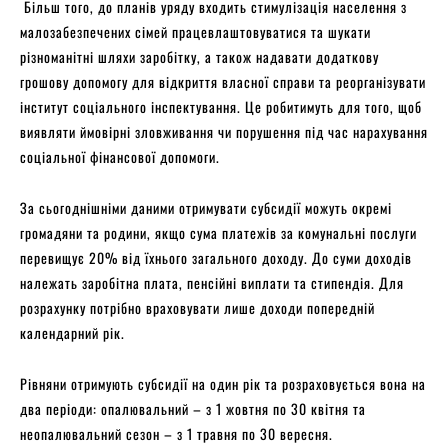
Більш того, до планів уряду входить стимулізація населення з
малозабезпечених сімей працевлаштовуватися та шукати
різноманітні шляхи заробітку, а також надавати додаткову
грошову допомогу для відкриття власної справи та реорганізувати
інститут соціального інспектування. Це робитимуть для того, щоб
виявляти ймовірні зловживання чи порушення під час нарахування
соціальної фінансової допомоги.
За сьогоднішніми даними отримувати субсидії можуть окремі
громадяни та родини, якщо сума платежів за комунальні послуги
перевищує 20% від їхнього загального доходу. До суми доходів
належать заробітна плата, пенсійні виплати та стипендія. Для
розрахунку потрібно враховувати лише доходи попередній
календарний рік.
Рівняни отримують субсидії на один рік та розраховується вона на
два періоди: опалювальний – з 1 жовтня по 30 квітня та
неопалювальний сезон – з 1 травня по 30 вересня.