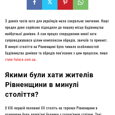
З давніх часів хата для українців мала сакральне значення. Наші
предки дуже серйозно підходили до пошуку місця будівництва
майбутньої домівки. А сам процес спорудження нової хати
супроводжувався цілим комплексом обрядів, звичаїв та прикмет.
В минулі століття на Рівненщині було чимало особливостей
будівництва домівок та обрядів пов’язаних з цим процесом, пише
rivne-future.com.ua
.
Якими були хати жителів
Рівненщини в минулі
століття?
У XIX-першій половині XX століть на теренах Рівненщини в
основному були дерев’яні будинки з солом’яною стріхою. Такі