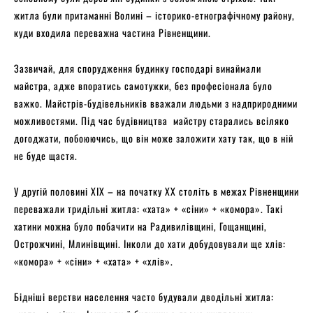
житла були притаманні Волині – історико-етнографічному району,
куди входила переважна частина Рівненщини.
Зазвичай, для спорудження будинку господарі винаймали
майстра, адже впоратись самотужки, без професіонала було
важко. Майстрів-будівельників вважали людьми з надприродними
можливостями. Під час будівництва майстру старались всіляко
догоджати, побоюючись, що він може заложити хату так, що в ній
не буде щастя.
У другій половині XIX – на початку XX століть в межах Рівненщини
переважали тридільні житла: «хата» + «сіни» + «комора». Такі
хатини можна було побачити на Радивилівщині, Гощанщині,
Острожчині, Млинівщині. Інколи до хати добудовували ще хлів:
«комора» + «сіни» + «хата» + «хлів».
Бідніші верстви населення часто будували дводільні житла: