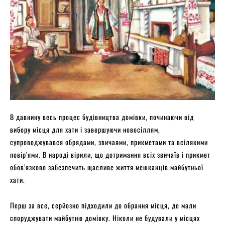
В давнину весь процес будівництва домівки, починаючи від
вибору місця для хати і завершуючи новосіллям,
супроводжувався обрядами, звичаями, прикметами та всілякими
повір’ями. В народі вірили, що дотримання всіх звичаїв і прикмет
обов’язково забезпечить щасливе життя мешканців майбутньої
хати.
Перш за все, серйозно підходили до обрання місця, де мали
споруджувати майбутню домівку. Ніколи не будували у місцях