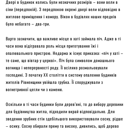
Двері в будинок колись були незначних розмірів – вони вели в
сіни (передпокій). З передпокою окремі двері вели відповідно в
житлове приміщення і комору. Вікон в будівлях наших предків
було небагато – два-три.
Варто зазначити, що важливе місце в хаті займала піч. Адже в ті
часи вона відігравала роль місця приготування їжі і
опалювального пристрою. Недарма ж існує приказка: «піч у хаті –
те саме, що вівтар у церкві». Піч була символом домашнього
вогнища і неперервності роду. Її всіляко розмальовували
господині. З початку XX століття в систему опалення будинків
жителів Рівненщини увійшла грубка. Її споруджували з
вогнетривкої цегли чи з каменю.
Оскільки в ті часи будинки були дерев’яні, то до вибору деревини
для будівництва житла, підходили вкрай відповідально. Для
зведення зрубних стін здебільшого використовували сосну, рідше
– осику. Сосну обирали пряму та високу, дивились, щоб дерево