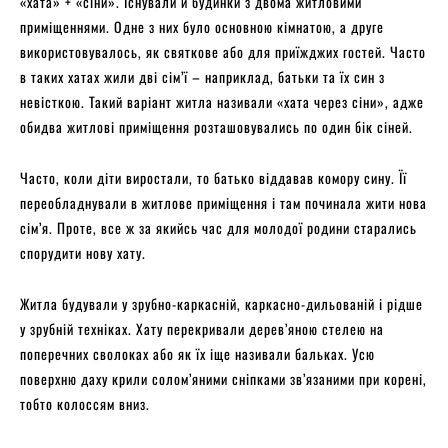
«хата» + «сіни». Існували й будинки з двома житловими
приміщеннями. Одне з них було основною кімнатою, а друге
використовувалось, як святкове або для приїжджих гостей. Часто
в таких хатах жили дві сім’ї – наприклад, батьки та їх син з
невісткою. Такий варіант житла називали «хата через сіни», адже
обидва житлові приміщення розташовувались по один бік сіней.
Часто, коли діти виростали, то батько віддавав комору сину. Її
переобладнували в житлове приміщення і там починала жити нова
сім’я. Проте, все ж за якийсь час для молодої родини старались
спорудити нову хату.
Житла будували у зрубно-каркасній, каркасно-дильованій і рідше
у зрубній техніках. Хату перекривали дерев’яною стелею на
поперечних сволоках або як їх іще називали бальках. Усю
поверхню даху крили солом’яними сніпками зв’язаними при корені,
тобто колоссям вниз.