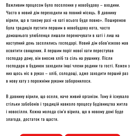
Важливим процесом було поселення у новобудову – входини.
Часто в новий дім переходили на повний місяць. В давнину
вірили, що в такому разі «в хаті всього буде повно». Поширеною
була традиція пустити першим в новобудову кота, часто
домашнього улюбленця лишали переночувати в хаті і лиш на
наступний день заселялись господарі. Новий дім обов’язково мав
освятити священик. А першим поріг нової хати переступав
господар дому, він вносив хліб та сіль на рушнику. Після
господаря в будинок заходили інші члени родини та гості. Кожен з
них щось ніс в руках – хліб, солодощі, адже заходити перший раз
в нову хату з порожніми руками заборонялося.
В давнину вірили, що оселя, наче живий організм. Тому й існувало
стільки забобонів і традицій навколо процесу будівництва житла
і новосілля. Кожна молода сім’я вірила, що в новому домі буде
злагода, достаток та щастя.