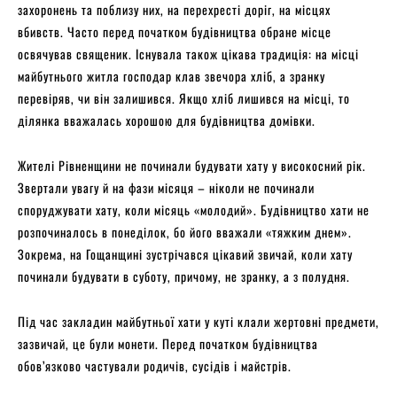
захоронень та поблизу них, на перехресті доріг, на місцях
вбивств. Часто перед початком будівництва обране місце
освячував священик. Існувала також цікава традиція: на місці
майбутнього житла господар клав звечора хліб, а зранку
перевіряв, чи він залишився. Якщо хліб лишився на місці, то
ділянка вважалась хорошою для будівництва домівки.
Жителі Рівненщини не починали будувати хату у високосний рік.
Звертали увагу й на фази місяця – ніколи не починали
споруджувати хату, коли місяць «молодий». Будівництво хати не
розпочиналось в понеділок, бо його вважали «тяжким днем».
Зокрема, на Гощанщині зустрічався цікавий звичай, коли хату
починали будувати в суботу, причому, не зранку, а з полудня.
Під час закладин майбутньої хати у куті клали жертовні предмети,
зазвичай, це були монети. Перед початком будівництва
обов’язково частували родичів, сусідів і майстрів.