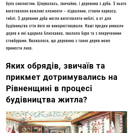
було смолистим. Цінувалась, звичайно, і деревина з дуба. З нього
виготовляли важливі елементи – підвалини, стовпи каркасу,
тиблі. З деревини дуба могли виготовляти меблі, а от для
будівництва стін його не використовували. Наші предки уникали
дерев в які вдарила блискавка, звалила буря та з покрученими
стовбурами. Вважалося, що деревина з таких дерев може
принести лихо.
Яких обрядів, звичаїв та
прикмет дотримувались на
Рівненщині в процесі
будівництва житла?