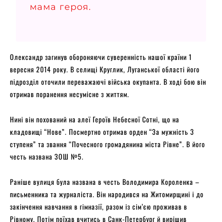
мама героя.
Олександр загинув обороняючи суверенність нашої країни 1
вересня 2014 року. В селищі Круглик, Луганської області його
підрозділ оточили переважаючі війська окупанта. В ході бою він
отримав поранення несумісне з життям.
Нині він похований на алеї Героїв Небесної Сотні, що на
кладовищі “Нове”. Посмертно отримав орден “За мужність 3
ступеня” та звання “Почесного громадянина міста Рівне”. В його
честь названа ЗОШ №5.
Раніше вулиця була названа в честь Володимира Короленка –
письменника та журналіста. Він народився на Житомирщині і до
закінчення навчання в гімназії, разом із сім’єю проживав в
Рівному. Потім поїхав вчитись в Санк-Петербург й вирішив