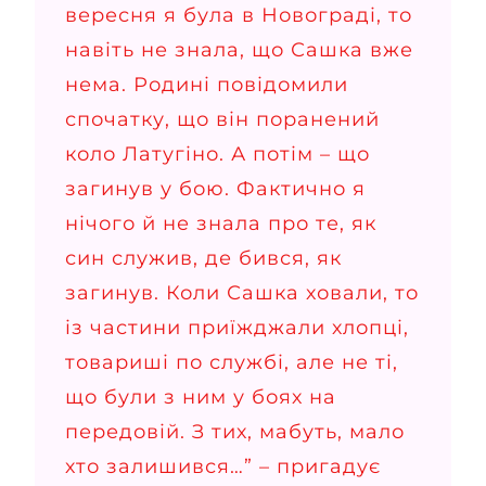
вересня я була в Новограді, то
навіть не знала, що Сашка вже
нема. Родині повідомили
спочатку, що він поранений
коло Латугіно. А потім – що
загинув у бою. Фактично я
нічого й не знала про те, як
син служив, де бився, як
загинув. Коли Сашка ховали, то
із частини приїжджали хлопці,
товариші по службі, але не ті,
що були з ним у боях на
передовій. З тих, мабуть, мало
хто залишився…” –
пригадує