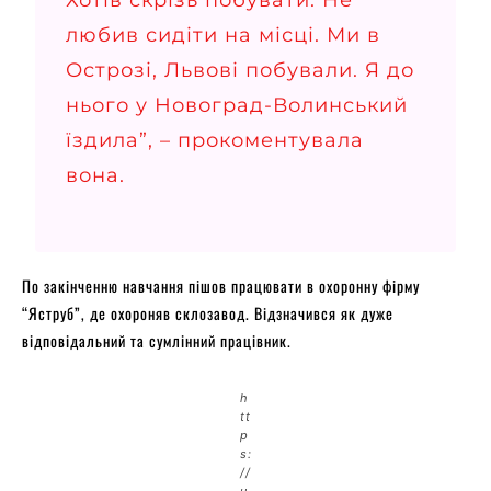
любив сидіти на місці. Ми в
Острозі, Львові побували. Я до
нього у Новоград-Волинський
їздила”, –
прокоментувала
вона.
По закінченню навчання пішов працювати в охоронну фірму
“Яструб”, де охороняв склозавод. Відзначився як дуже
відповідальний та сумлінний працівник.
h
tt
p
s:
//
u