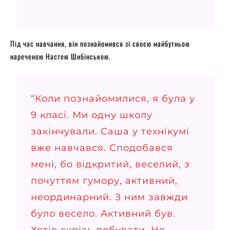
Під час навчання, він познайомився зі своєю майбутньою
нареченою Настею Шибінською.
“Коли познайомилися, я була у
9 класі. Ми одну школу
закінчували. Саша у технікумі
вже навчався. Сподобався
мені, бо відкритий, веселий, з
почуттям гумору, активний,
неординарний. З ним завжди
було весело. Активний був.
Хотів скрізь побувати. Не