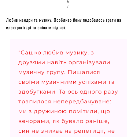
h
/
Любив мандри та музику. Особливо йому подобалось грати на
електрогітарі та співати під неї.
“Сашко любив музику, з
друзями навіть організували
музичну групу. Пишалися
своїми музичними успіхами та
здобутками. Та ось одного разу
трапилося непередбачуване:
ми з дружиною помітили, що
вечорами, як бувало раніше,
син не зникає на репетиції, не