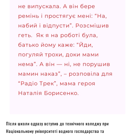
не випускала. А він бере
ремінь і простягує мені: “На,
набий і відпусти”. Розсмішив
геть. Як я на роботі була,
батько йому каже: “Йди,
погуляй трохи, доки мами
нема”. А він — ні, не порушив
мамин наказ”, –
розповіла
для
“Радіо Трек”, мама героя
Наталія Борисенко.
Після школи одразу вступив до технічного коледжу при
Національному університеті водного господарства та