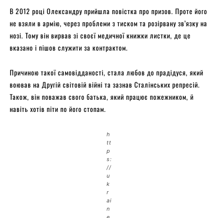
В 2012 році Олександру прийшла повістка про призов. Проте його
не взяли в армію, через проблеми з тиском та розірвану зв’язку на
нозі. Тому він вирвав зі своєї медичної книжки листки, де це
вказано і пішов служити за контрактом.
Причиною такої самовідданості, стала любов до прадідуся, який
воював на Другій світовій війні та зазнав Сталінських репресій.
Також, він поважав свого батька, який працює пожежником, й
навіть хотів піти по його стопам.
h
tt
p
s:
//
u
k
r
ai
n
e