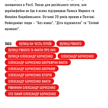
залишитися в Росії. Писав для російського читача, але
українофобом не був й всяко підтримував Панаса Мирного та
Михайла Коцюбинського. Останні 20 років прожив в Полтаві.
Найвідоміші твори – “Без язика”, “Діти підземелля” та “Сліпий
музикант”.
TAGS:
ВУЛИЦІ НА ЧЕСТЬ ГЕРОЇВ
ВУЛИЦІ РІВНОГО
ВУЛИЦІ РІВНОГО ТА ФАКТИ ПРО НИХ
ВУЛИЦЯ ОЛЕКСАНДР БОРИСЕНКО
ОЛЕКСАНДР БОРИСЕНКО
ОЛЕКСАНДР БОРИСЕНКО БІОГРАФІЧНІ ФАКТИ
ОЛЕКСАНДР БОРИСЕНКО БІОГРАФІЯ
ОЛЕКСАНДР БОРИСЕНКО ІСТОРІЯ
ОЛЕКСАНДР БОРИСЕНКО ФАКТИ
РІВНЯНИН ОЛЕКСАНДР БОРИСЕНКО
ХТО ТАКИЙ ОЛЕКСАНДР БОРИСЕНКО