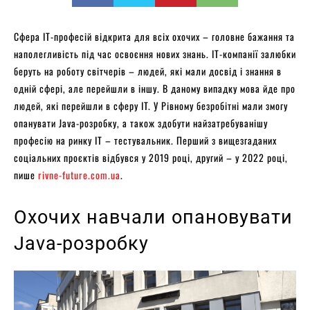
Сфера IT-професій відкрита для всіх охочих – головне бажання та
наполегливість під час освоєння нових знань. IT-компанії залюбки
беруть на роботу світчерів – людей, які мали досвід і знання в
одній сфері, але перейшли в іншу. В даному випадку мова йде про
людей, які перейшли в сферу IT. У Рівному безробітні мали змогу
опанувати Java-розробку, а також здобути найзатребуванішу
професію на ринку IT – тестувальник. Перший з вищезгаданих
соціальних проєктів відбувся у 2019 році, другий – у 2022 році,
пише
rivne-future.com.ua
.
Охочих навчали опановувати
Java-розробку