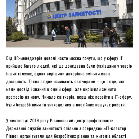
Від HR-менеджерів доволі часто можна почути, що у сферу IT
прийшло багато людей, які ще донедавна були фахівцями у зовсім
інших галузях, однак вирішили докорінно змінити свою
діяльність. Таких людей називають світчерами – це люди, які
мали досвід і знання в одній сфері, але вирішили змінити
професію на нову. Чимало світчерів, перш ніж перейти в IT-сферу,
були безробітними та знаходилися в постійних пошуках роботи.
У листопаді 2019 року Рівненський центр профтехосвіти
Державної служби зайнятості спільно з осередком «IT-кластер
Рівне» організували для безробітних рівнян та жителів області