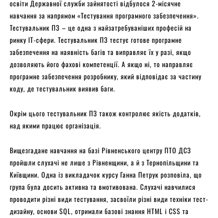
освіти Державної служби зайнятості відбулося 2-місячне
навчання за напрямом «Тестування програмного забезпечення».
Тестувальник ПЗ – це одна з найзатребуваніших професій на
ринку IT-сфери. Тестувальник ПЗ тестує готове програмне
забезпечення на наявність багів та виправляє їх у разі, якщо
дозволяють його фахові компетенції. А якщо ні, то направляє
програмне забезпечення розробнику, який відповідає за частину
коду, де тестувальник виявив баги.
Окрім цього тестувальник ПЗ також контролює якість додатків,
над якими працює організація.
Вищезгадане навчання на базі Рівненського центру ПТО ДСЗ
пройшли слухачі не лише з Рівненщини, а й з Тернопільщини та
Київщини. Одна із викладачок курсу Ганна Петрук розповіла, що
група була досить активна та вмотивована. Слухачі навчилися
проводити різні види тестування, засвоїли різні види техніки тест-
дизайну, основи SQL, отримали базові знання HTML і CSS та