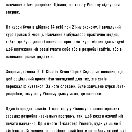
навчання з Java-розробки. Цікаво, що таке у Рівному відбулося
вперше.
На курси було відібрано 14 осіб при 21-му охочому. Навчальний
курс тривав 3 місяці. Навчання відбувалося практично щодня,
тобто, це була доволі насичена програма. Курс містив два модулі,
щоб випускник міг реалізувати себе або в розробці сайтів, або в
написанні різних додатків.
Зокрема, голова ГО It Cluster Rivne Сергій Сидорчик пояснив, що
цей соціальний проєкт був запущений для тих, хто хотів
перекваліфікуватися. За його словами, було запущено курси Java-
розробки, тому що у Рівному цьому мало, де навчали.
Один із представників IT-кластеру у Рівному на волонтерських
засадах розробив навчальну програму, так, щоб кожен охочий міг
почати навчання. Крім цього IT-кластер Рівного, куди увійшло 8
айтікомпаній, заявив, що зацікавлений брати на роботу людей, які