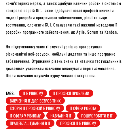
комп’ютерних мереж, а також здобули навички роботи з системою
контролю версій Git. Також здобувачі нової професії вивчили
моделі розробки програмного забезпечення, рівні та види
тестування, елементи GUI. Опанували такі важливі методології
розробки програмного забезпечення, як Agile, Scrum та Kanban.
На підсумковому занятті слухачі успішно протестували
різноманітні веб-ресурси, мобільні додатки та інше програмне
забезпечення. Отриманий рівень знань та навички тестувальників
дозволили учасникам навчання виконувати перші замовлення.
Після навчання слухачів курсу чекало стажування.
TAGS:
IT В РІВНОМУ
IT ПРОФЕСІЇ ПРОБЛЕМИ
ВИВЧЕННЯ IT ДЛЯ БЕЗРОБІТНИХ
ІСТОРІЯ IT ПРОФЕСІЙ В РІВНОМУ
ІТ СФЕРА РОБОТА
ІТ СФЕРА У РІВНОМУ
НАВЧАННЯ IT
ПОШУК РОБОТИ В IT
ПРАЦЕВЛАШТУВАННЯ В IT
ПРОФЕСІЇ IT В РІВНОМУ