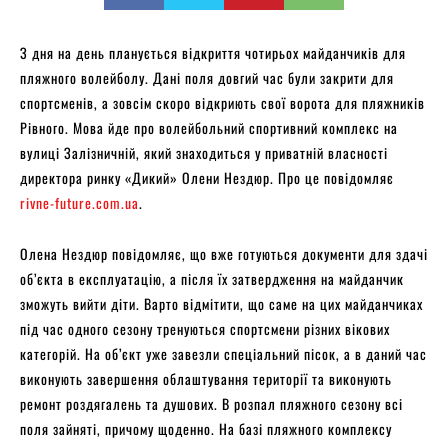
З дня на день планується відкриття чотирьох майданчиків для
пляжного волейболу. Дані поля довгий час були закрити для
спортсменів, а зовсім скоро відкриють свої ворота для пляжників
Рівного. Мова йде про волейбольний спортивний комплекс на
вулиці Залізничній, який знаходиться у приватній власності
директора ринку «Дикий» Олени Нездюр. Про це повідомляє
rivne-future.com.ua
.
Олена Нездюр повідомляє, що вже готуються документи для здачі
об’єкта в експлуатацію, а після їх затвердження на майданчик
зможуть вийти діти. Варто відмітити, що саме на цих майданчиках
під час одного сезону тренуються спортсмени різних вікових
категорій. На об’єкт уже завезли спеціальний пісок, а в даний час
виконують завершення облаштування території та виконують
ремонт роздягалень та душових. В розпал пляжного сезону всі
поля зайняті, причому щоденно. На базі пляжного комплексу