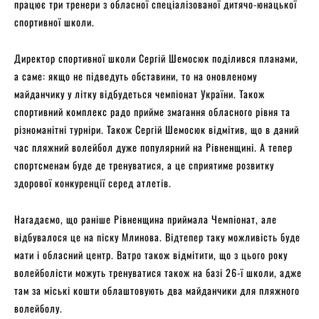
працює три тренери з обласної спеціалізованої дитячо-юнацької
спортивної школи.
Директор спортивної школи Сергій Шемосюк поділився планами,
а саме: якщо не підведуть обставини, то на оновленому
майданчику у літку відбудеться чемпіонат України. Також
спортивний комплекс радо прийме змагання обласного рівня та
різноманітні турніри. Також Сергій Шемосюк відмітив, що в даний
час пляжний волейбол дуже популярний на Рівненщині. А тепер
спортсменам буде де тренуватися, а це сприятиме розвитку
здорової конкуренції серед атлетів.
Нагадаємо, що раніше Рівненщина приймала Чемпіонат, але
відбувалося це на піску Млинова. Відтепер таку можливість буде
мати і обласний центр. Ватро також відмітити, що з цього року
волейболісти можуть тренуватися також на базі 26-ї школи, адже
там за міські кошти облаштовують два майданчики для пляжного
волейболу.