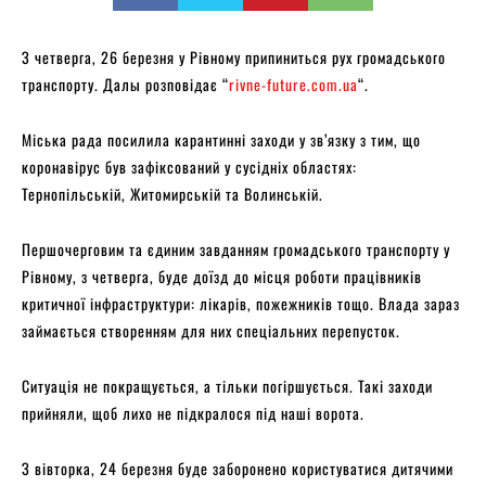
З четверга, 26 березня у Рівному припиниться рух громадського
транспорту. Далы розповідає “
rivne-future.com.ua
“.
Міська рада посилила карантинні заходи у зв’язку з тим, що
коронавірус був зафіксований у сусідніх областях:
Тернопільській, Житомирській та Волинській.
Першочерговим та єдиним завданням громадського транспорту у
Рівному, з четверга, буде доїзд до місця роботи працівників
критичної інфраструктури: лікарів, пожежників тощо. Влада зараз
займається створенням для них спеціальних перепусток.
Ситуація не покращується, а тільки погіршується. Такі заходи
прийняли, щоб лихо не підкралося під наші ворота.
З вівторка, 24 березня буде заборонено користуватися дитячими