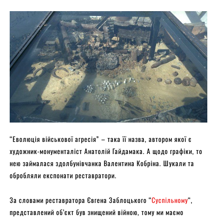
“Еволюція військової агресія” – така її назва, автором якої є
художник-монументаліст Анатолій Гайдамака. А щодо графіки, то
нею займалася здолбунівчанка Валентина Кобріна. Шукали та
обробляли експонати реставратори.
За словами реставратора Євгена Заблоцького “
Суспільному
“,
представлений об’єкт був знищений війною, тому ми маємо