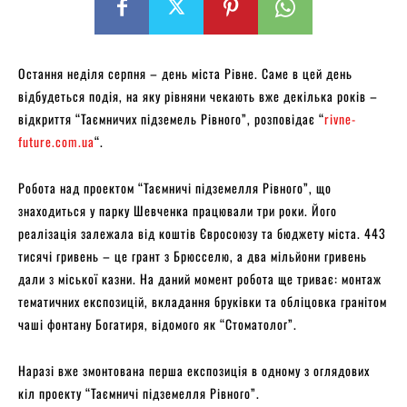
Остання неділя серпня – день міста Рівне. Саме в цей день
відбудеться подія, на яку рівняни чекають вже декілька років –
відкриття “Таємничих підземель Рівного”, розповідає “
rivne-
future.com.ua
“.
Робота над проектом “Таємничі підземелля Рівного”, що
знаходиться у парку Шевченка працювали три роки. Його
реалізація залежала від коштів Євросоюзу та бюджету міста. 443
тисячі гривень – це грант з Брюсселю, а два мільйони гривень
дали з міської казни. На даний момент робота ще триває: монтаж
тематичних експозицій, вкладання бруківки та обліцовка гранітом
чаші фонтану Богатиря, відомого як “Стоматолог”.
Наразі вже змонтована перша експозиція в одному з оглядових
кіл проекту “Таємничі підземелля Рівного”.