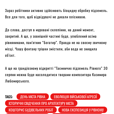
Зараз робітники активно здійснюють біоцидну обробку підземель.
Все для того, щоб відвідувачі не дихали пліснявою.
До слова, доступ в муровані склепіння, на даний момент,
закритий. А ще, у зовнішній частині буде, улюблений всіма
рівнянинами, пам’ятник “Богатир”. Правда не на своєму звичному
місці. Чашу фонтану трішки змістили, аби вода не знищила
об’єкт.
А ще на грандіозному відкритті “Таємничих підземель Рівного” 30
серпня можна буде насолодитися творами композитора Казимира
Любомирського.
TAGS:
ДЕНЬ МІСТА РІВНА
ЕВОЛЮЦІЯ ВІЙСЬКОВОЇ АГРЕСІЇ
ІСТОРИЧНІ СВІДЧЕННЯ ПРО АРХІТЕКТУРУ МІСТА
КОШТОРИС БУДІВЕЛЬНИХ РОБІТ
НОВА ЕКСПОЗИЦІЯ У РІВНОМУ