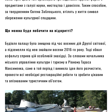
предметами з галузі науки, мистецтва і довкілля. Таким способом,
за твердженням Євгена Заблоцького, втілять у життя символ
збереження культурної спадщини.
Що можна буде побачити на відкритті?
Будівля палацу була знищена під час воєнних дій Другої світової,
а підземелля під нею знайшли восени 2016-го року. Тоді обвал
асфальту сприяв цій особливій знахідці. За словами начальника
міського управління культури і туризму в Рівному Тараса
Максименка, саме в той період і виникла ідея його розчистити,
провести всі необхідні реставраційні роботи та зробити цікавим
та впізнаваним туристичним об’єктом.