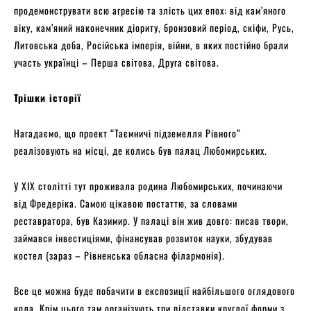
продемонструвати всю агресію та злість цих епох: від кам’яного
віку, кам’яний наконечник діориту, бронзовий період, скіфи, Русь,
Литовська доба, Російська імперія, війни, в яких постійно брали
участь українці – Перша світова, Друга світова.
Трішки історії
Нагадаємо, що проект “Таємничі підземелля Рівного”
реалізовують на місці, де колись був палац Любомирських.
У XIX столітті тут проживала родина Любомирських, починаючи
від Фредеріка. Самою цікавою постаттю, за словами
реставратора, був Казимир. У палаці він жив довго: писав твори,
займався інвестиціями, фінансував розвиток науки, збудував
костел (зараз – Рівненська обласна філармонія).
Все це можна буде побачити в експозиції найбільшого оглядового
кола. Крім цього там організують три підставки круглої форми з