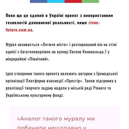
Поки що це єдиний в Україні проект з використанням
технологій доповненої реальності, пише
rivne-
future.com.ua
.
Мурал називається «Летюче місто» і розташований він на стіні
однієї з багатоповерхівок на вулиці Євгена Коновальця,7 у
мікрорайоні «Північний».
Ідея створення такого проекту належить авторам з Громадської
організації Платформа взаємодії «Простір». Також підтримку у
реалізації творчого задуму надали у міській раді Рівного та
Українському культурному фонді.
«Аналог такого муралу ми
побачили нещодавно у